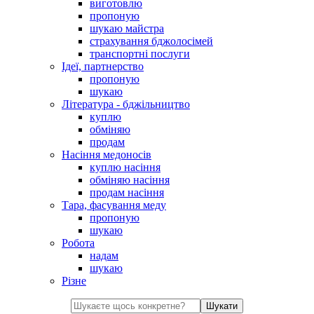
виготовлю
пропоную
шукаю майстра
страхування бджолосімей
транспортні послуги
Ідеї, партнерство
пропоную
шукаю
Література - бджільництво
куплю
обміняю
продам
Насіння медоносів
куплю насіння
обміняю насіння
продам насіння
Тара, фасування меду
пропоную
шукаю
Робота
надам
шукаю
Різне
Шукати