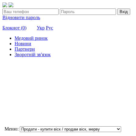
Вхід
Відновити пароль
Блокнот (
0
)
Укр
Рус
Медовий ринок
Новини
Партнери
Зворотній зв'язок
Меню: