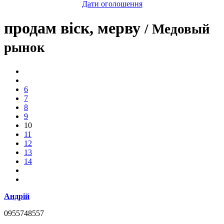
Дати оголошення
продам віск, мерву
/ Медовый
рынок
6
7
8
9
10
11
12
13
14
Андрій
0955748557