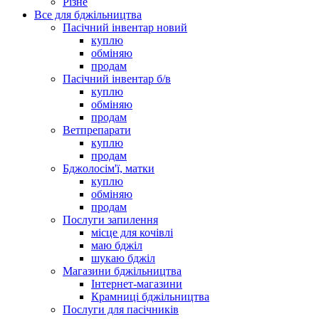
Різне
Все для бджільництва
Пасічний інвентар новий
куплю
обміняю
продам
Пасічний інвентар б/в
куплю
обміняю
продам
Ветпрепарати
куплю
продам
Бджолосім'ї, матки
куплю
обміняю
продам
Послуги запилення
місце для кочівлі
маю бджіл
шукаю бджіл
Магазини бджільництва
Інтернет-магазини
Крамниці бджільництва
Послуги для пасічників