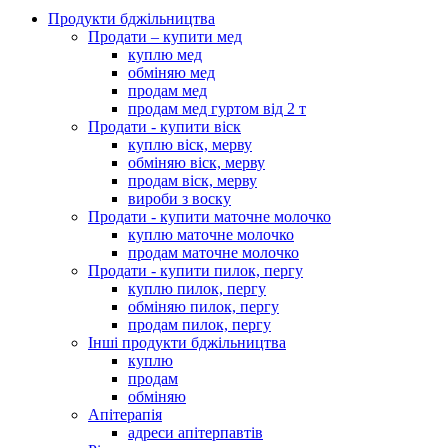
Продукти бджільництва
Продати – купити мед
куплю мед
обміняю мед
продам мед
продам мед гуртом від 2 т
Продати - купити віск
куплю віск, мерву
обміняю віск, мерву
продам віск, мерву
вироби з воску
Продати - купити маточне молочко
куплю маточне молочко
продам маточне молочко
Продати - купити пилок, пергу
куплю пилок, пергу
обміняю пилок, пергу
продам пилок, пергу
Інші продукти бджільництва
куплю
продам
обміняю
Апітерапія
адреси апітерпавтів