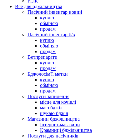
Різне
Все для бджільництва
Пасічний інвентар новий
куплю
обміняю
продам
Пасічний інвентар б/в
куплю
обміняю
продам
Ветпрепарати
куплю
продам
Бджолосім'ї, матки
куплю
обміняю
продам
Послуги запилення
місце для кочівлі
маю бджіл
шукаю бджіл
Магазини бджільництва
Інтернет-магазини
Крамниці бджільництва
Послуги для пасічників