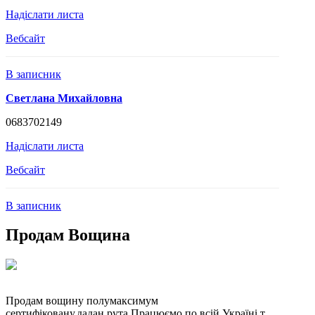
Надіслати листа
Вебсайт
В записник
Светлана Михайловна
0683702149
Надіслати листа
Вебсайт
В записник
Продам Вощина
Продам вощину полумаксимум
сертифіковану,дадан.рута.Працюємо по всій Україні т.