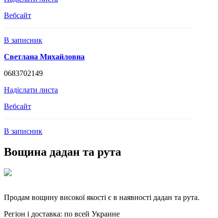
Вебсайт
В записник
Светлана Михайловна
0683702149
Надіслати листа
Вебсайт
В записник
Вощина дадан та рута
Продам вощину високої якості є в наявності дадан та рута.
Регіон і доставка:
по всей Украине