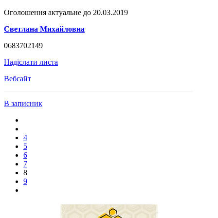
Оголошення актуальне до 20.03.2019
Светлана Михайловна
0683702149
Надіслати листа
Вебсайт
В записник
4
5
6
7
8
9