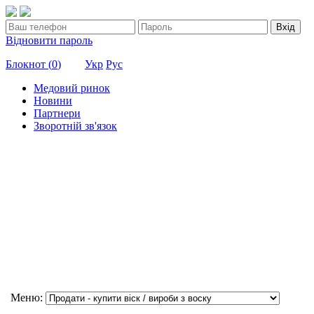
Вхід
Відновити пароль
Блокнот (
0
)
Укр
Рус
Медовий ринок
Новини
Партнери
Зворотній зв'язок
Меню: