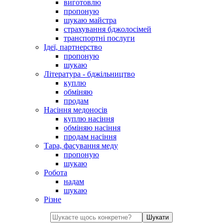
виготовлю
пропоную
шукаю майстра
страхування бджолосімей
транспортні послуги
Ідеї, партнерство
пропоную
шукаю
Література - бджільництво
куплю
обміняю
продам
Насіння медоносів
куплю насіння
обміняю насіння
продам насіння
Тара, фасування меду
пропоную
шукаю
Робота
надам
шукаю
Різне
Шукати