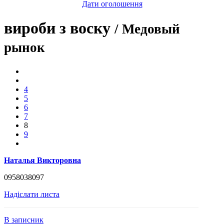
Дати оголошення
вироби з воску
/ Медовый
рынок
4
5
6
7
8
9
Наталья Викторовна
0958038097
Надіслати листа
В записник