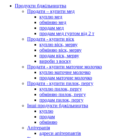
Продукти бджільництва
Продати – купити мед
куплю мед
обміняю мед
продам мед
продам мед гуртом від 2 т
Продати - купити віск
куплю віск, мерву
обміняю віск, мерву
продам віск, мерву
вироби з воску
Продати - купити маточне молочко
куплю маточне молочко
продам маточне молочко
Продати - купити пилок, пергу
куплю пилок, пергу
обміняю пилок, пергу
продам пилок, пергу
Інші продукти бджільництва
куплю
продам
обміняю
Апітерапія
адреси апітерпавтів