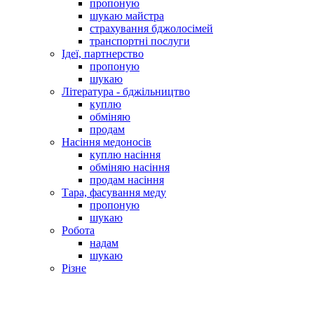
пропоную
шукаю майстра
страхування бджолосімей
транспортні послуги
Ідеї, партнерство
пропоную
шукаю
Література - бджільництво
куплю
обміняю
продам
Насіння медоносів
куплю насіння
обміняю насіння
продам насіння
Тара, фасування меду
пропоную
шукаю
Робота
надам
шукаю
Різне