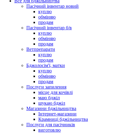
Все для бджільництва
Пасічний інвентар новий
куплю
обміняю
продам
Пасічний інвентар б/в
куплю
обміняю
продам
Ветпрепарати
куплю
продам
Бджолосім'ї, матки
куплю
обміняю
продам
Послуги запилення
місце для кочівлі
маю бджіл
шукаю бджіл
Магазини бджільництва
Інтернет-магазини
Крамниці бджільництва
Послуги для пасічників
виготовлю