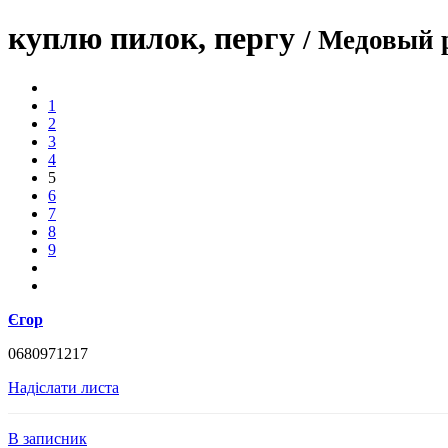
куплю пилок, пергу
/ Медовый
1
2
3
4
5
6
7
8
9
Єгор
0680971217
Надіслати листа
В записник