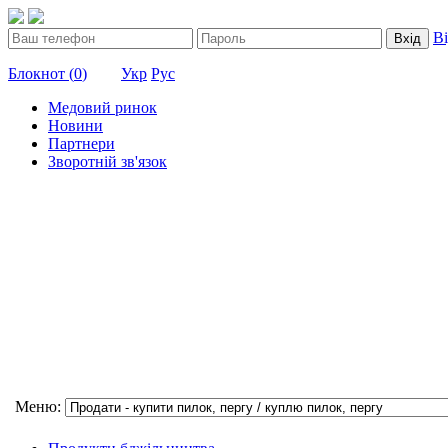
В
Вхід
Блокнот (
0
)
Укр
Рус
Медовий ринок
Новини
Партнери
Зворотній зв'язок
Меню: