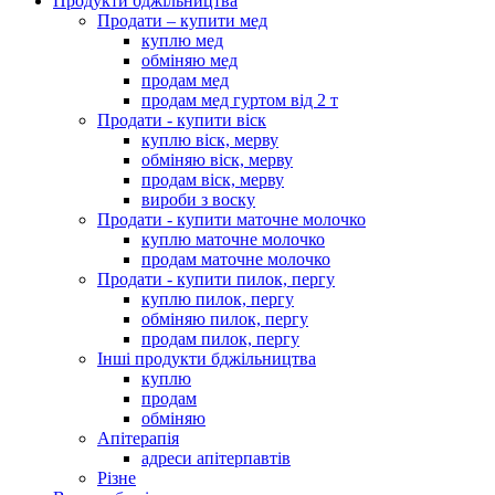
Продукти бджільництва
Продати – купити мед
куплю мед
обміняю мед
продам мед
продам мед гуртом від 2 т
Продати - купити віск
куплю віск, мерву
обміняю віск, мерву
продам віск, мерву
вироби з воску
Продати - купити маточне молочко
куплю маточне молочко
продам маточне молочко
Продати - купити пилок, пергу
куплю пилок, пергу
обміняю пилок, пергу
продам пилок, пергу
Інші продукти бджільництва
куплю
продам
обміняю
Апітерапія
адреси апітерпавтів
Різне