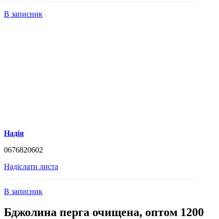
В записник
Надія
0676820602
Надіслати листа
В записник
Бджолина перга очищена, оптом 1200