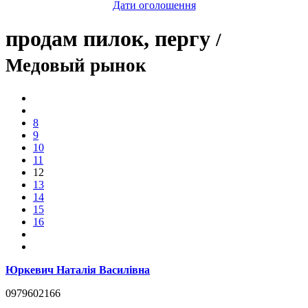
Дати оголошення
продам пилок, пергу
/
Медовый рынок
8
9
10
11
12
13
14
15
16
Юркевич Наталія Василівна
0979602166