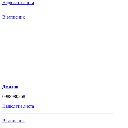
Надіслати листа
В записник
Дмитро
0988980268
Надіслати листа
В записник