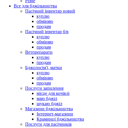
Різне
Все для бджільництва
Пасічний інвентар новий
куплю
обміняю
продам
Пасічний інвентар б/в
куплю
обміняю
продам
Ветпрепарати
куплю
продам
Бджолосім'ї, матки
куплю
обміняю
продам
Послуги запилення
місце для кочівлі
маю бджіл
шукаю бджіл
Магазини бджільництва
Інтернет-магазини
Крамниці бджільництва
Послуги для пасічників