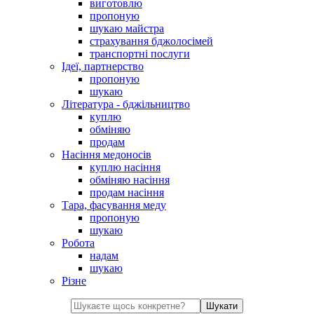
виготовлю
пропоную
шукаю майстра
страхування бджолосімей
транспортні послуги
Ідеї, партнерство
пропоную
шукаю
Література - бджільництво
куплю
обміняю
продам
Насіння медоносів
куплю насіння
обміняю насіння
продам насіння
Тара, фасування меду
пропоную
шукаю
Робота
надам
шукаю
Різне
Шукати