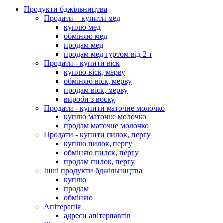
Продукти бджільництва
Продати – купити мед
куплю мед
обміняю мед
продам мед
продам мед гуртом від 2 т
Продати - купити віск
куплю віск, мерву
обміняю віск, мерву
продам віск, мерву
вироби з воску
Продати - купити маточне молочко
куплю маточне молочко
продам маточне молочко
Продати - купити пилок, пергу
куплю пилок, пергу
обміняю пилок, пергу
продам пилок, пергу
Інші продукти бджільництва
куплю
продам
обміняю
Апітерапія
адреси апітерпавтів