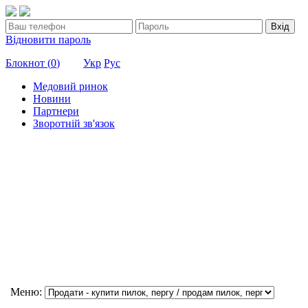
Вхід
Відновити пароль
Блокнот (
0
)
Укр
Рус
Медовий ринок
Новини
Партнери
Зворотній зв'язок
Меню: