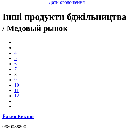
Дати оголошення
Інші продукти бджільництва
/ Медовый рынок
4
5
6
7
8
9
10
11
12
Ёлкин Виктор
0980088800