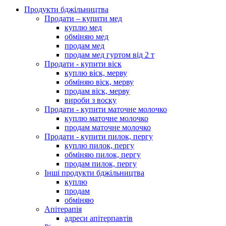
Продукти бджільництва
Продати – купити мед
куплю мед
обміняю мед
продам мед
продам мед гуртом від 2 т
Продати - купити віск
куплю віск, мерву
обміняю віск, мерву
продам віск, мерву
вироби з воску
Продати - купити маточне молочко
куплю маточне молочко
продам маточне молочко
Продати - купити пилок, пергу
куплю пилок, пергу
обміняю пилок, пергу
продам пилок, пергу
Інші продукти бджільництва
куплю
продам
обміняю
Апітерапія
адреси апітерпавтів