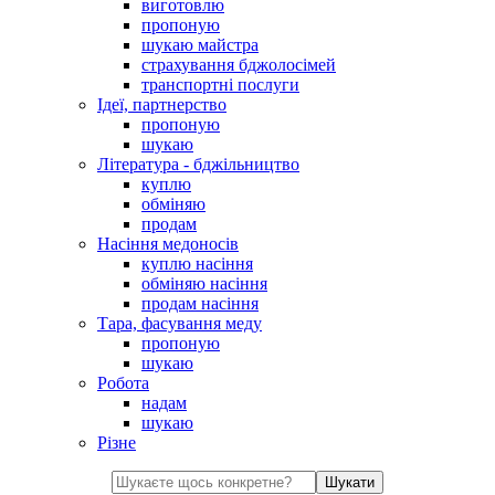
виготовлю
пропоную
шукаю майстра
страхування бджолосімей
транспортні послуги
Ідеї, партнерство
пропоную
шукаю
Література - бджільництво
куплю
обміняю
продам
Насіння медоносів
куплю насіння
обміняю насіння
продам насіння
Тара, фасування меду
пропоную
шукаю
Робота
надам
шукаю
Різне
Шукати