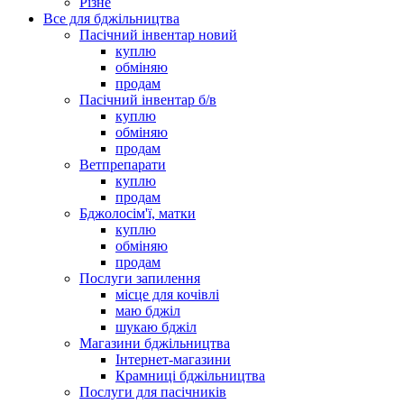
Різне
Все для бджільництва
Пасічний інвентар новий
куплю
обміняю
продам
Пасічний інвентар б/в
куплю
обміняю
продам
Ветпрепарати
куплю
продам
Бджолосім'ї, матки
куплю
обміняю
продам
Послуги запилення
місце для кочівлі
маю бджіл
шукаю бджіл
Магазини бджільництва
Інтернет-магазини
Крамниці бджільництва
Послуги для пасічників