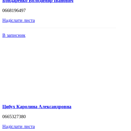
Бондаренко Володимир Іванович
0668196497
Надіслати листа
В записник
Цибух Каролина Александровна
0665327380
Надіслати листа