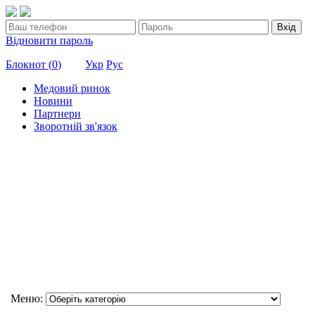
Вхід
Відновити пароль
Блокнот (
0
)
Укр
Рус
Медовий ринок
Новини
Партнери
Зворотній зв'язок
Меню: