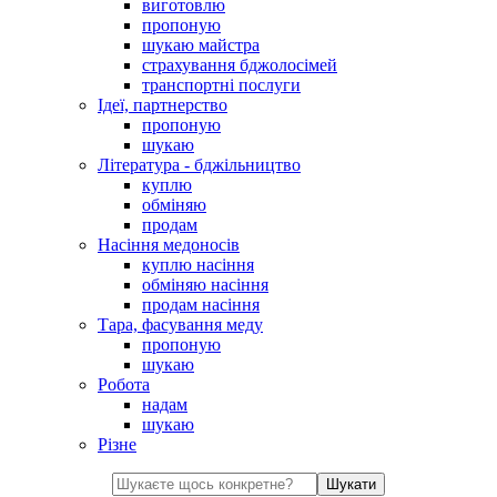
виготовлю
пропоную
шукаю майстра
страхування бджолосімей
транспортні послуги
Ідеї, партнерство
пропоную
шукаю
Література - бджільництво
куплю
обміняю
продам
Насіння медоносів
куплю насіння
обміняю насіння
продам насіння
Тара, фасування меду
пропоную
шукаю
Робота
надам
шукаю
Різне
Шукати