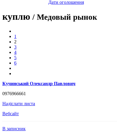
Дати оголошення
куплю
/ Медовый рынок
1
2
3
4
5
6
Кучинський Олександр Павлович
0976966661
Надіслати листа
Вебсайт
В записник