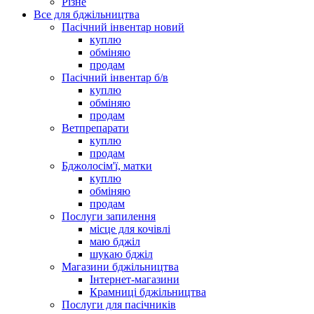
Різне
Все для бджільництва
Пасічний інвентар новий
куплю
обміняю
продам
Пасічний інвентар б/в
куплю
обміняю
продам
Ветпрепарати
куплю
продам
Бджолосім'ї, матки
куплю
обміняю
продам
Послуги запилення
місце для кочівлі
маю бджіл
шукаю бджіл
Магазини бджільництва
Інтернет-магазини
Крамниці бджільництва
Послуги для пасічників