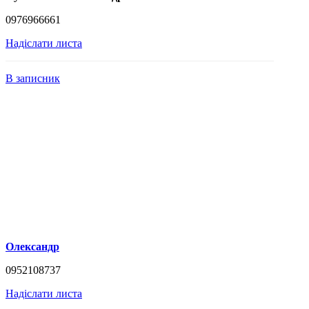
0976966661
Надіслати листа
В записник
Олександр
0952108737
Надіслати листа