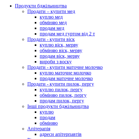
Продукти бджільництва
Продати – купити мед
куплю мед
обміняю мед
продам мед
продам мед гуртом від 2 т
Продати - купити віск
куплю віск, мерву
обміняю віск, мерву
продам віск, мерву
вироби з воску
Продати - купити маточне молочко
куплю маточне молочко
продам маточне молочко
Продати - купити пилок, пергу
куплю пилок, пергу
обміняю пилок, пергу
продам пилок, пергу
Інші продукти бджільництва
куплю
продам
обміняю
Апітерапія
адреси апітерпавтів