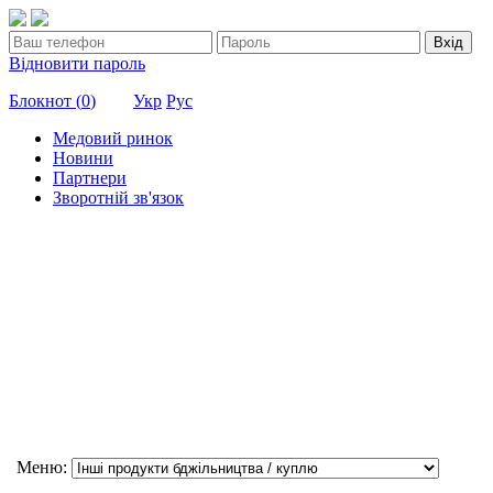
Вхід
Відновити пароль
Блокнот (
0
)
Укр
Рус
Медовий ринок
Новини
Партнери
Зворотній зв'язок
Меню: