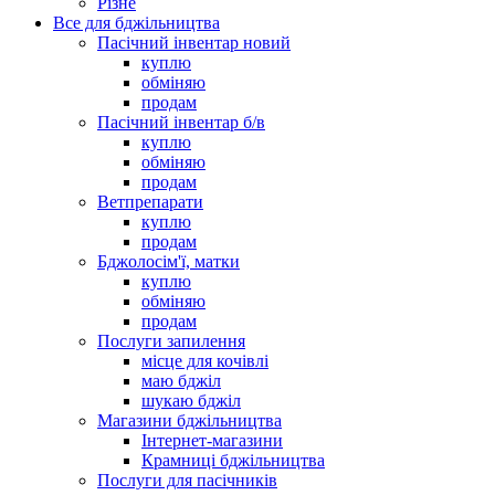
Різне
Все для бджільництва
Пасічний інвентар новий
куплю
обміняю
продам
Пасічний інвентар б/в
куплю
обміняю
продам
Ветпрепарати
куплю
продам
Бджолосім'ї, матки
куплю
обміняю
продам
Послуги запилення
місце для кочівлі
маю бджіл
шукаю бджіл
Магазини бджільництва
Інтернет-магазини
Крамниці бджільництва
Послуги для пасічників