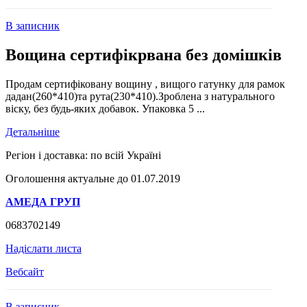
В записник
Вощина сертифікрвана без домішків
Продам сертифіковану вощину , вищого гатунку для рамок
дадан(260*410)та рута(230*410).Зроблена з натурального
віску, без будь-яких добавок. Упаковка 5 ...
Детальніше
Регіон і доставка:
по всій Україні
Оголошення актуальне до 01.07.2019
АМЕДА ГРУП
0683702149
Надіслати листа
Вебсайт
В записник