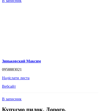
В записник
Зиньковский Максим
0958883021
Надіслати листа
Вебсайт
В записник
Купуємо пилок. Дорого.