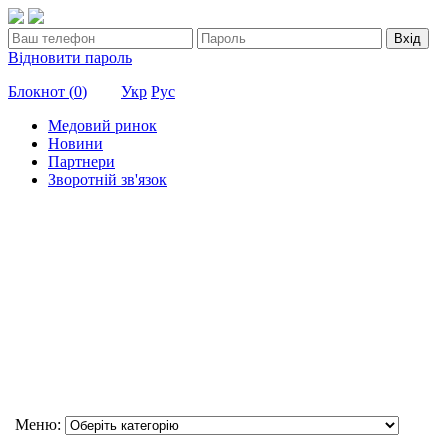
Вхід
Відновити пароль
Блокнот (
0
)
Укр
Рус
Медовий ринок
Новини
Партнери
Зворотній зв'язок
Меню: