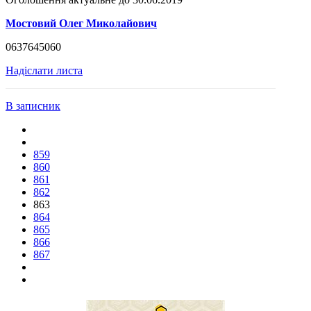
Мостовий Олег Миколайович
0637645060
Надіслати листа
В записник
859
860
861
862
863
864
865
866
867