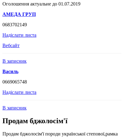
Оголошення актуальне до 01.07.2019
АМЕДА ГРУП
0683702149
Надіслати листа
Вебсайт
В записник
Василь
0669065748
Надіслати листа
В записник
Продам бджолосім'ї
Продам бджолосім'ї породи української степової,рамка