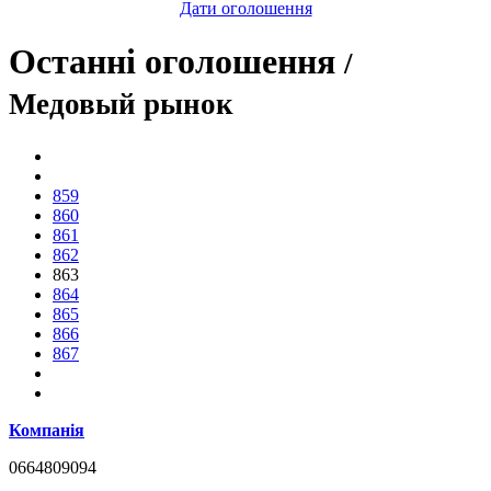
Дати оголошення
Останні оголошення
/
Медовый рынок
859
860
861
862
863
864
865
866
867
Компанія
0664809094