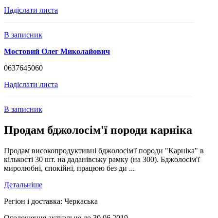
Надіслати листа
В записник
Мостовий Олег Миколайович
0637645060
Надіслати листа
В записник
Продам бджолосім'ї породи карніка
Продам високопродуктивні бджолосім'ї породи "Карніка" в
кількості 30 шт. на даданівську рамку (на 300). Бджолосім'ї
миролюбні, спокійні, працюю без ди ...
Детальніше
Регіон і доставка:
Черкаська
Оголошення актуальне до 30.06.2019