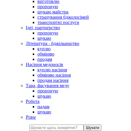
виготовлю
пропоную
шукаю майстра
страхування бджолосімей
транспортні послуги
Ідеї, партнерство
пропоную
шукаю
Література - бджільництво
куплю
обміняю
продам
Насіння медоносів
куплю насіння
обміняю насіння
продам насіння
Тара, фасування меду
пропоную
шукаю
Робота
надам
шукаю
Різне
Шукати