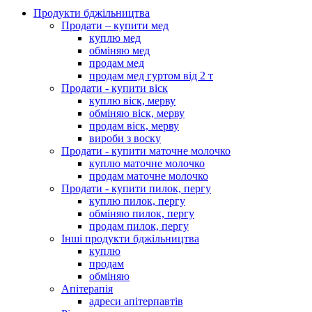
Продукти бджільництва
Продати – купити мед
куплю мед
обміняю мед
продам мед
продам мед гуртом від 2 т
Продати - купити віск
куплю віск, мерву
обміняю віск, мерву
продам віск, мерву
вироби з воску
Продати - купити маточне молочко
куплю маточне молочко
продам маточне молочко
Продати - купити пилок, пергу
куплю пилок, пергу
обміняю пилок, пергу
продам пилок, пергу
Інші продукти бджільництва
куплю
продам
обміняю
Апітерапія
адреси апітерпавтів