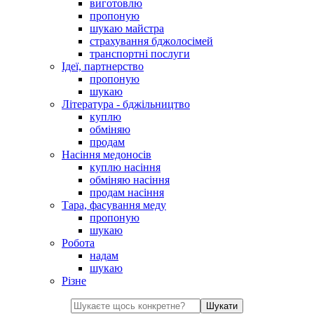
виготовлю
пропоную
шукаю майстра
страхування бджолосімей
транспортні послуги
Ідеї, партнерство
пропоную
шукаю
Література - бджільництво
куплю
обміняю
продам
Насіння медоносів
куплю насіння
обміняю насіння
продам насіння
Тара, фасування меду
пропоную
шукаю
Робота
надам
шукаю
Різне
Шукати