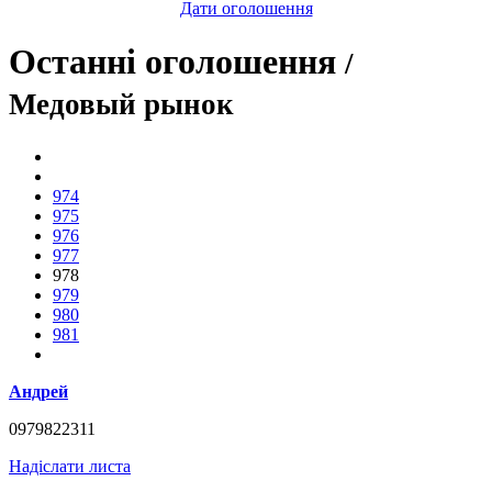
Дати оголошення
Останні оголошення
/
Медовый рынок
974
975
976
977
978
979
980
981
Андрей
0979822311
Надіслати листа