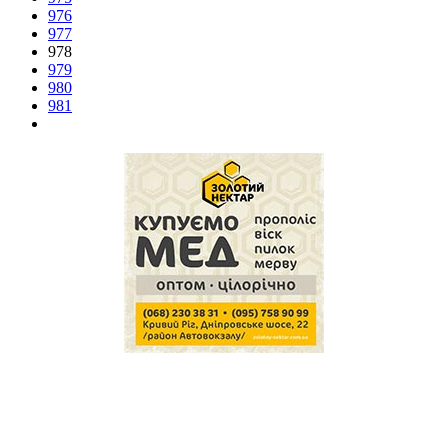
976
977
978
979
980
981