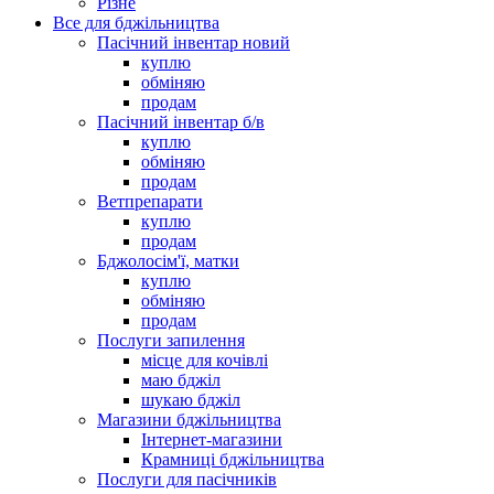
Різне
Все для бджільництва
Пасічний інвентар новий
куплю
обміняю
продам
Пасічний інвентар б/в
куплю
обміняю
продам
Ветпрепарати
куплю
продам
Бджолосім'ї, матки
куплю
обміняю
продам
Послуги запилення
місце для кочівлі
маю бджіл
шукаю бджіл
Магазини бджільництва
Інтернет-магазини
Крамниці бджільництва
Послуги для пасічників