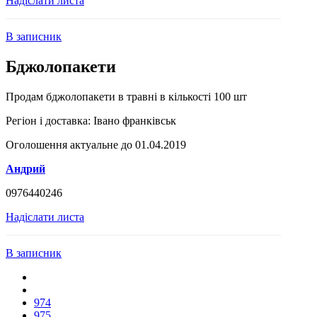
Надіслати листа
В записник
Бджолопакети
Продам бджолопакети в травнi в кількості 100 шт
Регіон і доставка:
Iвано франкiвськ
Оголошення актуальне до 01.04.2019
Андрий
0976440246
Надіслати листа
В записник
974
975