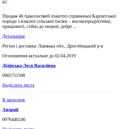
Продам 40 бджолосімей (пакети) справжньої Карпатської
породи з власної сільської пасіки – високопродуктивні,
працьовиті, стійкі до хвороб, добре ...
Детальніше
Регіон і доставка:
Львівька обл., Дрогобицький р-н
Оголошення актуальне до 02.04.2019
Дідінська Леся Василівна
0965711508
Надіслати листа
В записник
Андрий
0976440246