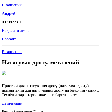
В записник
Андрей
0979822311
Надіслати листа
Вебсайт
В записник
Натягувач дроту, металевий
Пристрій для натягування дроту (натягувач дроту)
призначений для натягування дроту на бджолину рамку.
Технічна характеристика: — габаритні розмі ...
Детальніше
Регіон і доставка:
Дергач