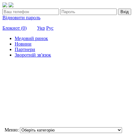
Вхід
Відновити пароль
Блокнот (
0
)
Укр
Рус
Медовий ринок
Новини
Партнери
Зворотній зв'язок
Меню: