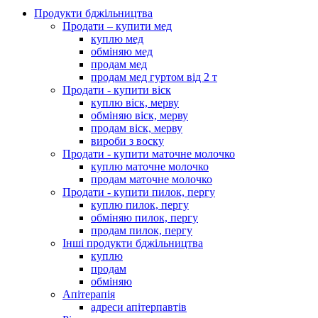
Продукти бджільництва
Продати – купити мед
куплю мед
обміняю мед
продам мед
продам мед гуртом від 2 т
Продати - купити віск
куплю віск, мерву
обміняю віск, мерву
продам віск, мерву
вироби з воску
Продати - купити маточне молочко
куплю маточне молочко
продам маточне молочко
Продати - купити пилок, пергу
куплю пилок, пергу
обміняю пилок, пергу
продам пилок, пергу
Інші продукти бджільництва
куплю
продам
обміняю
Апітерапія
адреси апітерпавтів