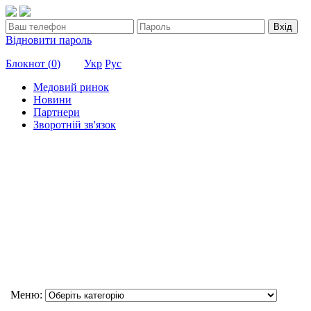
Вхід
Відновити пароль
Блокнот (
0
)
Укр
Рус
Медовий ринок
Новини
Партнери
Зворотній зв'язок
Меню: