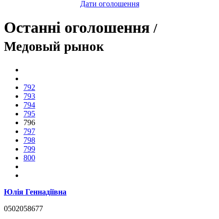
Дати оголошення
Останні оголошення
/
Медовый рынок
792
793
794
795
796
797
798
799
800
Юлія Геннадіївна
0502058677