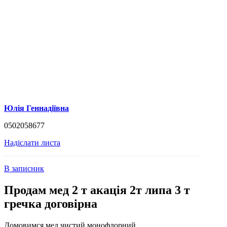
Юлія Геннадіївна
0502058677
Надіслати листа
В записник
Продам мед 2 т акація 2т липа 3 т
гречка договірна
Домовимся мед чистий монофлорний