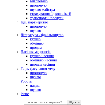
виготовлю
пропоную
шукаю майстра
страхування бджолосімей
транспортні послуги
Ідеї, партнерство
пропоную
шукаю
Література - бджільництво
куплю
обміняю
продам
Насіння медоносів
куплю насіння
обміняю насіння
продам насіння
Тара, фасування меду
пропоную
шукаю
Робота
надам
шукаю
Різне
Шукати