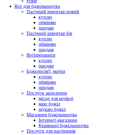
Різне
Все для бджільництва
Пасічний інвентар новий
куплю
обміняю
продам
Пасічний інвентар б/в
куплю
обміняю
продам
Ветпрепарати
куплю
продам
Бджолосім'ї, матки
куплю
обміняю
продам
Послуги запилення
місце для кочівлі
маю бджіл
шукаю бджіл
Магазини бджільництва
Інтернет-магазини
Крамниці бджільництва
Послуги для пасічників