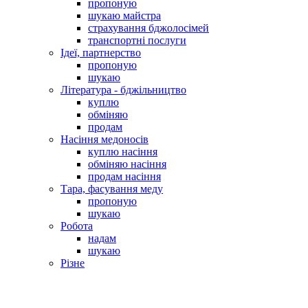
пропоную
шукаю майстра
страхування бджолосімей
транспортні послуги
Ідеї, партнерство
пропоную
шукаю
Література - бджільництво
куплю
обміняю
продам
Насіння медоносів
куплю насіння
обміняю насіння
продам насіння
Тара, фасування меду
пропоную
шукаю
Робота
надам
шукаю
Різне