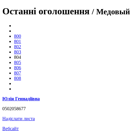
Останні оголошення
/ Медовый
800
801
802
803
804
805
806
807
808
Юлія Геннадіївна
0502058677
Надіслати листа
Вебсайт