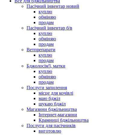
Все для бджільництва
Пасічний інвентар новий
куплю
обміняю
продам
Пасічний інвентар б/в
куплю
обміняю
продам
Ветпрепарати
куплю
продам
Бджолосім'ї, матки
куплю
обміняю
продам
Послуги запилення
місце для кочівлі
маю бджіл
шукаю бджіл
Магазини бджільництва
Інтернет-магазини
Крамниці бджільництва
Послуги для пасічників
виготовлю