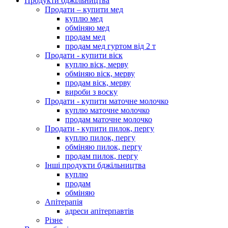
Продукти бджільництва
Продати – купити мед
куплю мед
обміняю мед
продам мед
продам мед гуртом від 2 т
Продати - купити віск
куплю віск, мерву
обміняю віск, мерву
продам віск, мерву
вироби з воску
Продати - купити маточне молочко
куплю маточне молочко
продам маточне молочко
Продати - купити пилок, пергу
куплю пилок, пергу
обміняю пилок, пергу
продам пилок, пергу
Інші продукти бджільництва
куплю
продам
обміняю
Апітерапія
адреси апітерпавтів
Різне