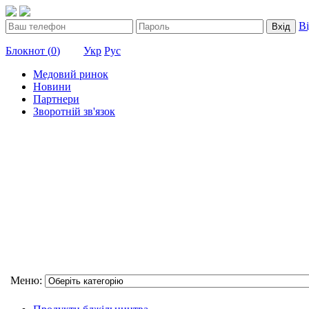
В
Вхід
Блокнот (
0
)
Укр
Рус
Медовий ринок
Новини
Партнери
Зворотній зв'язок
Меню: