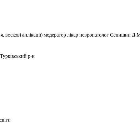
ня, воскові аплікації) модератор лікар невропатолог Сенишин Д.М
а Турківський р-н
світи