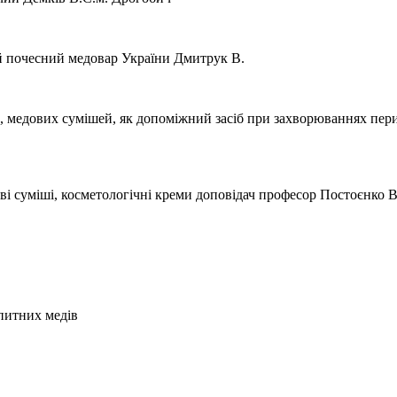
ий почесний медовар України Дмитрук В.
, медових сумішей, як допоміжний засіб при захворюваннях пери
ві суміші, косметологічні креми доповідач професор Постоєнко В
 питних медів