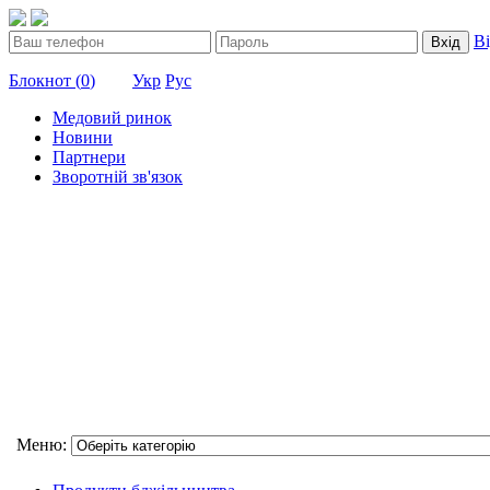
В
Вхід
Блокнот (
0
)
Укр
Рус
Медовий ринок
Новини
Партнери
Зворотній зв'язок
Меню: