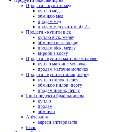
Продукти бджільництва
Продати – купити мед
куплю мед
обміняю мед
продам мед
продам мед гуртом від 2 т
Продати - купити віск
куплю віск, мерву
обміняю віск, мерву
продам віск, мерву
вироби з воску
Продати - купити маточне молочко
куплю маточне молочко
продам маточне молочко
Продати - купити пилок, пергу
куплю пилок, пергу
обміняю пилок, пергу
продам пилок, пергу
Інші продукти бджільництва
куплю
продам
обміняю
Апітерапія
адреси апітерпавтів
Різне