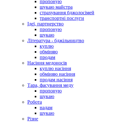
пропоную
шукаю майстра
страхування бджолосімей
транспортні послуги
Ідеї, партнерство
пропоную
шукаю
Література - бджільництво
куплю
обміняю
продам
Насіння медоносів
куплю насіння
обміняю насіння
продам насіння
Тара, фасування меду
пропоную
шукаю
Робота
надам
шукаю
Різне