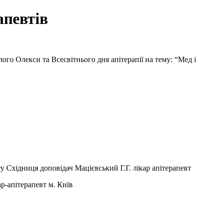
апевтів
лого Олекси та Всесвітнього дня апітерапії на тему: “Мед і
 Східниця доповідач Мацієвський Г.Г. лікар апітерапевт
р-апітерапевт м. Київ