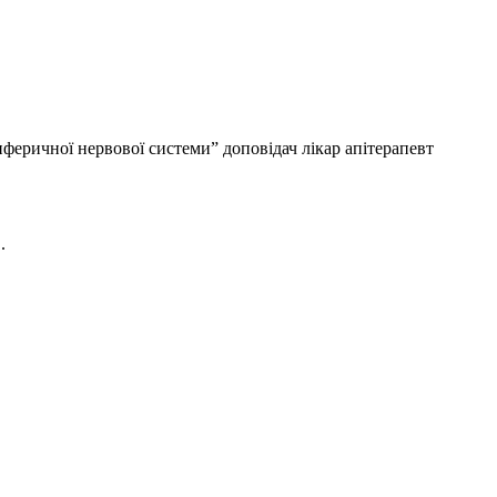
феричної нервової системи” доповідач лікар апітерапевт
.