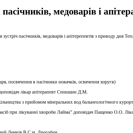
 пасічників, медоварів і апітер
 зустріч пасічників, медоварів і апітерепевтів з приводу дня Теп
аря, посвячення в пасічники новачків, освячення хоругв)
ї” доповідач лікар апітерапевт Сенишин Д.М.
жільництва з прийомом мінеральних вод бальнеологічного курорту
асіб при лікуванні хвороби Лайма” доповідач Пащенко О.О. Ліка
ючий Демків В.С.м. Дрогобич