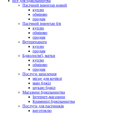
Все для бджільництва
Пасічний інвентар новий
куплю
обміняю
продам
Пасічний інвентар б/в
куплю
обміняю
продам
Ветпрепарати
куплю
продам
Бджолосім'ї, матки
куплю
обміняю
продам
Послуги запилення
місце для кочівлі
маю бджіл
шукаю бджіл
Магазини бджільництва
Інтернет-магазини
Крамниці бджільництва
Послуги для пасічників
виготовлю