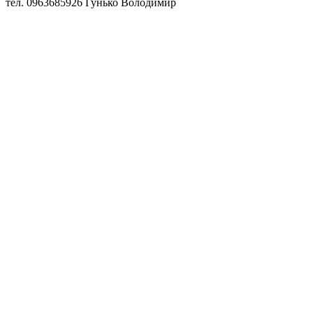
тел. 0963685926 Гунько Володимир