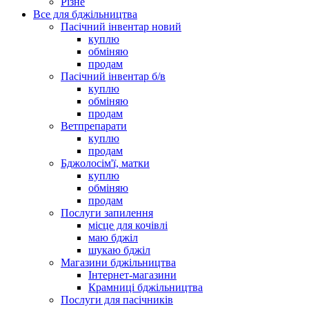
Різне
Все для бджільництва
Пасічний інвентар новий
куплю
обміняю
продам
Пасічний інвентар б/в
куплю
обміняю
продам
Ветпрепарати
куплю
продам
Бджолосім'ї, матки
куплю
обміняю
продам
Послуги запилення
місце для кочівлі
маю бджіл
шукаю бджіл
Магазини бджільництва
Інтернет-магазини
Крамниці бджільництва
Послуги для пасічників