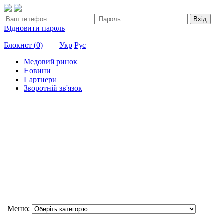
Вхід
Відновити пароль
Блокнот (
0
)
Укр
Рус
Медовий ринок
Новини
Партнери
Зворотній зв'язок
Меню: