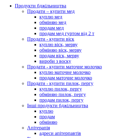
Продукти бджільництва
Продати – купити мед
куплю мед
обміняю мед
продам мед
продам мед гуртом від 2 т
Продати - купити віск
куплю віск, мерву
обміняю віск, мерву
продам віск, мерву
вироби з воску
Продати - купити маточне молочко
куплю маточне молочко
продам маточне молочко
Продати - купити пилок, пергу
куплю пилок, пергу
обміняю пилок, пергу
продам пилок, пергу
Інші продукти бджільництва
куплю
продам
обміняю
Апітерапія
адреси апітерпавтів