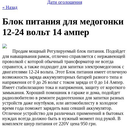
Дати оголошення
« Назад
Блок питания для медогонки
12-24 вольт 14 ампер
Продам мощный Регулируемый блок питания. Подойдет
для наващивания рамок, отлично справляется с нержавеющей
проволкой с которой обычный трансформатор не всегда
справится, а также подходит для запитки электромедогонок с
двигателями 12-24 вольта. Этот Блок питания имеет отличную
возможность заряда аккумуляторных батарей разного типа и
напряжения от 0 до 26 вольт с током заряда от 0 до 14 Ампер.
Имеет стабилизацию тока и напряжения, защиту от короткого
замыкания. Хороший помошник в гараже и дома, подойдет
радиолюбителю в ремонте радиотехники для запитки разных
устройств даже ноутбуков, или автомобилисту в холодное
время года поможет зарядить ваш севший аккумулятор.
Отличное устройство для различных применений в бытовых
нуждах всегда должно быть в нужный момент под рукой. В
комплекте шнур питания от 220V цена 950 грн.