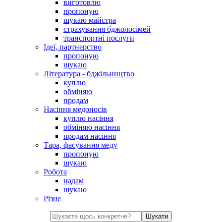
виготовлю
пропоную
шукаю майстра
страхування бджолосімей
транспортні послуги
Ідеї, партнерство
пропоную
шукаю
Література - бджільництво
куплю
обміняю
продам
Насіння медоносів
куплю насіння
обміняю насіння
продам насіння
Тара, фасування меду
пропоную
шукаю
Робота
надам
шукаю
Різне
Шукати