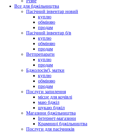
Різне
Все для бджільництва
Пасічний інвентар новий
куплю
обміняю
продам
Пасічний інвентар б/в
куплю
обміняю
продам
Ветпрепарати
куплю
продам
Бджолосім'ї, матки
куплю
обміняю
продам
Послуги запилення
місце для кочівлі
маю бджіл
шукаю бджіл
Магазини бджільництва
Інтернет-магазини
Крамниці бджільництва
Послуги для пасічників