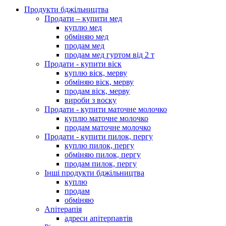
Продукти бджільництва
Продати – купити мед
куплю мед
обміняю мед
продам мед
продам мед гуртом від 2 т
Продати - купити віск
куплю віск, мерву
обміняю віск, мерву
продам віск, мерву
вироби з воску
Продати - купити маточне молочко
куплю маточне молочко
продам маточне молочко
Продати - купити пилок, пергу
куплю пилок, пергу
обміняю пилок, пергу
продам пилок, пергу
Інші продукти бджільництва
куплю
продам
обміняю
Апітерапія
адреси апітерпавтів