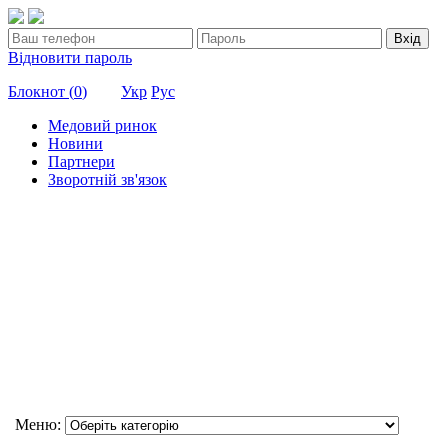
Вхід
Відновити пароль
Блокнот (
0
)
Укр
Рус
Медовий ринок
Новини
Партнери
Зворотній зв'язок
Меню: