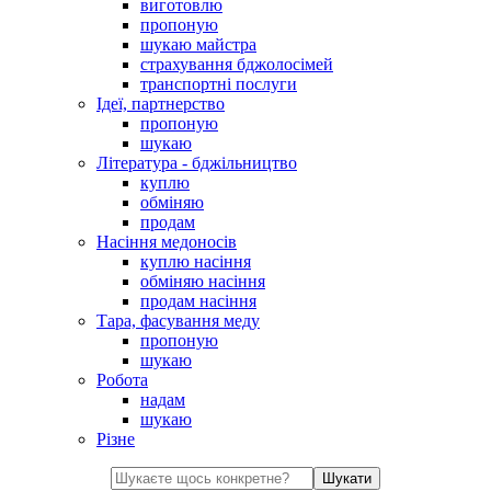
виготовлю
пропоную
шукаю майстра
страхування бджолосімей
транспортні послуги
Ідеї, партнерство
пропоную
шукаю
Література - бджільництво
куплю
обміняю
продам
Насіння медоносів
куплю насіння
обміняю насіння
продам насіння
Тара, фасування меду
пропоную
шукаю
Робота
надам
шукаю
Різне
Шукати