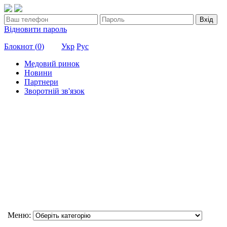
Вхід
Відновити пароль
Блокнот (
0
)
Укр
Рус
Медовий ринок
Новини
Партнери
Зворотній зв'язок
Меню: