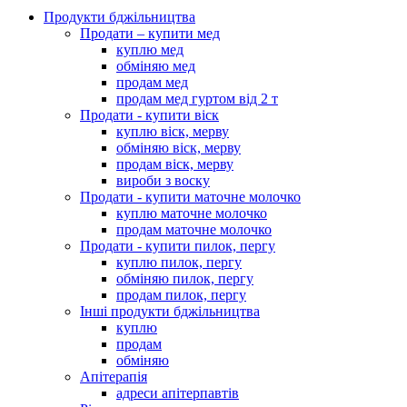
Продукти бджільництва
Продати – купити мед
куплю мед
обміняю мед
продам мед
продам мед гуртом від 2 т
Продати - купити віск
куплю віск, мерву
обміняю віск, мерву
продам віск, мерву
вироби з воску
Продати - купити маточне молочко
куплю маточне молочко
продам маточне молочко
Продати - купити пилок, пергу
куплю пилок, пергу
обміняю пилок, пергу
продам пилок, пергу
Інші продукти бджільництва
куплю
продам
обміняю
Апітерапія
адреси апітерпавтів