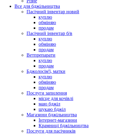
Різне
Все для бджільництва
Пасічний інвентар новий
куплю
обміняю
продам
Пасічний інвентар б/в
куплю
обміняю
продам
Ветпрепарати
куплю
продам
Бджолосім'ї, матки
куплю
обміняю
продам
Послуги запилення
місце для кочівлі
маю бджіл
шукаю бджіл
Магазини бджільництва
Інтернет-магазини
Крамниці бджільництва
Послуги для пасічників