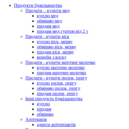
Продукти бджільництва
Продати – купити мед
куплю мед
обміняю мед
продам мед
продам мед гуртом від 2 т
Продати - купити віск
куплю віск, мерву
обміняю віск, мерву
продам віск, мерву
вироби з воску
Продати - купити маточне молочко
куплю маточне молочко
продам маточне молочко
Продати - купити пилок, пергу
куплю пилок, пергу
обміняю пилок, пергу
продам пилок, пергу
Інші продукти бджільництва
куплю
продам
обміняю
Апітерапія
адреси апітерпавтів