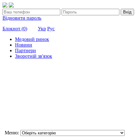
Вхід
Відновити пароль
Блокнот (
0
)
Укр
Рус
Медовий ринок
Новини
Партнери
Зворотній зв'язок
Меню: