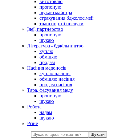
виготовлю
пропоную
шукаю майстра
страхування бджолосімей
транспортні послуги
Ідеї, партнерство
пропоную
шукаю
Література - бджільництво
куплю
обміняю
продам
Насіння медоносів
куплю насіння
обміняю насіння
продам насіння
Тара, фасування меду
пропоную
шукаю
Робота
надам
шукаю
Різне
Шукати