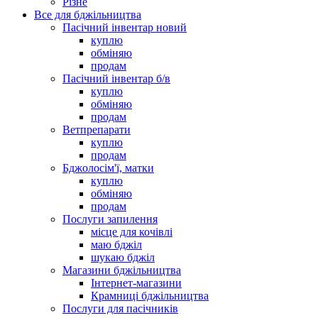
Різне
Все для бджільництва
Пасічний інвентар новий
куплю
обміняю
продам
Пасічний інвентар б/в
куплю
обміняю
продам
Ветпрепарати
куплю
продам
Бджолосім'ї, матки
куплю
обміняю
продам
Послуги запилення
місце для кочівлі
маю бджіл
шукаю бджіл
Магазини бджільництва
Інтернет-магазини
Крамниці бджільництва
Послуги для пасічників