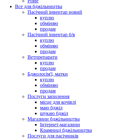
Різне
Все для бджільництва
Пасічний інвентар новий
куплю
обміняю
продам
Пасічний інвентар б/в
куплю
обміняю
продам
Ветпрепарати
куплю
продам
Бджолосім'ї, матки
куплю
обміняю
продам
Послуги запилення
місце для кочівлі
маю бджіл
шукаю бджіл
Магазини бджільництва
Інтернет-магазини
Крамниці бджільництва
Послуги для пасічників