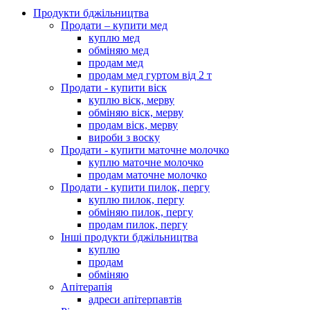
Продукти бджільництва
Продати – купити мед
куплю мед
обміняю мед
продам мед
продам мед гуртом від 2 т
Продати - купити віск
куплю віск, мерву
обміняю віск, мерву
продам віск, мерву
вироби з воску
Продати - купити маточне молочко
куплю маточне молочко
продам маточне молочко
Продати - купити пилок, пергу
куплю пилок, пергу
обміняю пилок, пергу
продам пилок, пергу
Інші продукти бджільництва
куплю
продам
обміняю
Апітерапія
адреси апітерпавтів