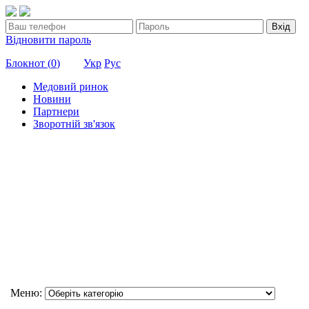
Вхід
Відновити пароль
Блокнот (
0
)
Укр
Рус
Медовий ринок
Новини
Партнери
Зворотній зв'язок
Меню: