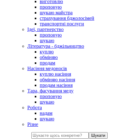
виготовлю
пропоную
шукаю майстра
страхування бджолосімей
транспортні послуги
Ідеї, партнерство
пропоную
шукаю
Література - бджільництво
куплю
обміняю
продам
Насіння медоносів
куплю насіння
обміняю насіння
продам насіння
Тара, фасування меду
пропоную
шукаю
Робота
надам
шукаю
Різне
Шукати