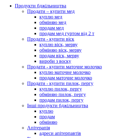
Продукти бджільництва
Продати – купити мед
куплю мед
обміняю мед
продам мед
продам мед гуртом від 2 т
Продати - купити віск
куплю віск, мерву
обміняю віск, мерву
продам віск, мерву
вироби з воску
Продати - купити маточне молочко
куплю маточне молочко
продам маточне молочко
Продати - купити пилок, пергу
куплю пилок, пергу
обміняю пилок, пергу
продам пилок, пергу
Інші продукти бджільництва
куплю
продам
обміняю
Апітерапія
адреси апітерпавтів