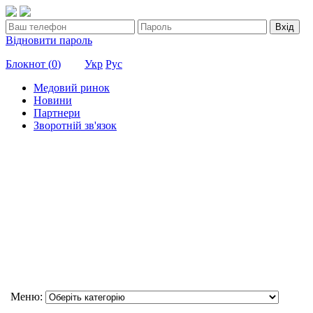
Вхід
Відновити пароль
Блокнот (
0
)
Укр
Рус
Медовий ринок
Новини
Партнери
Зворотній зв'язок
Меню: