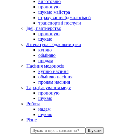
виготовлю
пропоную
шукаю майстра
страхування бджолосімей
транспортні послуги
Ідеї, партнерство
пропоную
шукаю
Література - бджільництво
куплю
обміняю
продам
Насіння медоносів
куплю насіння
обміняю насіння
продам насіння
Тара, фасування меду
пропоную
шукаю
Робота
надам
шукаю
Різне
Шукати