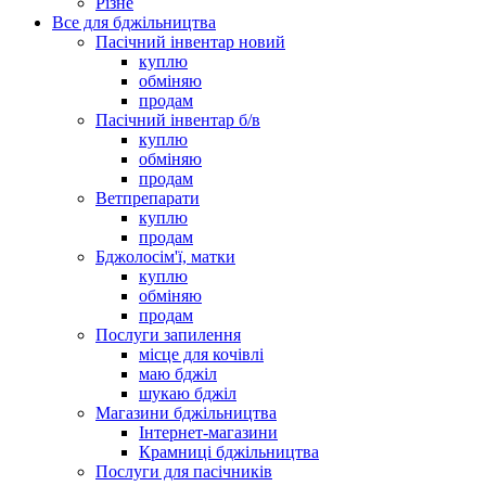
Різне
Все для бджільництва
Пасічний інвентар новий
куплю
обміняю
продам
Пасічний інвентар б/в
куплю
обміняю
продам
Ветпрепарати
куплю
продам
Бджолосім'ї, матки
куплю
обміняю
продам
Послуги запилення
місце для кочівлі
маю бджіл
шукаю бджіл
Магазини бджільництва
Інтернет-магазини
Крамниці бджільництва
Послуги для пасічників