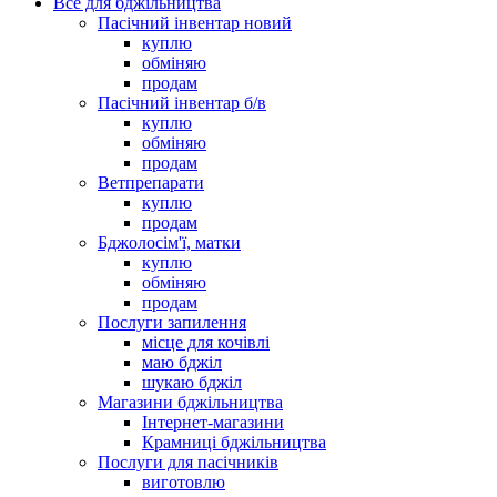
Все для бджільництва
Пасічний інвентар новий
куплю
обміняю
продам
Пасічний інвентар б/в
куплю
обміняю
продам
Ветпрепарати
куплю
продам
Бджолосім'ї, матки
куплю
обміняю
продам
Послуги запилення
місце для кочівлі
маю бджіл
шукаю бджіл
Магазини бджільництва
Інтернет-магазини
Крамниці бджільництва
Послуги для пасічників
виготовлю