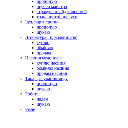
пропоную
шукаю майстра
страхування бджолосімей
транспортні послуги
Ідеї, партнерство
пропоную
шукаю
Література - бджільництво
куплю
обміняю
продам
Насіння медоносів
куплю насіння
обміняю насіння
продам насіння
Тара, фасування меду
пропоную
шукаю
Робота
надам
шукаю
Різне