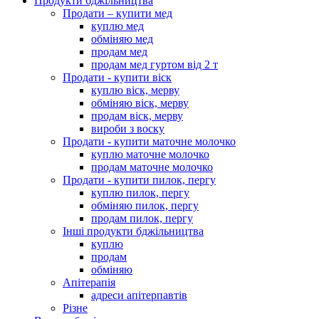
Продукти бджільництва
Продати – купити мед
куплю мед
обміняю мед
продам мед
продам мед гуртом від 2 т
Продати - купити віск
куплю віск, мерву
обміняю віск, мерву
продам віск, мерву
вироби з воску
Продати - купити маточне молочко
куплю маточне молочко
продам маточне молочко
Продати - купити пилок, пергу
куплю пилок, пергу
обміняю пилок, пергу
продам пилок, пергу
Інші продукти бджільництва
куплю
продам
обміняю
Апітерапія
адреси апітерпавтів
Різне