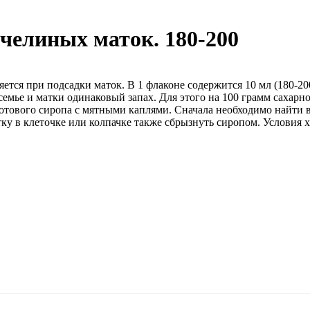
челиных маток. 180-200
тся при подсадки маток. В 1 флаконе содержится 10 мл (180-20
емье и матки одинаковый запах. Для этого на 100 грамм сахарно
готового сиропа с мятными каплями. Сначала необходимо найти в
у в клеточке или колпачке также сбрызнуть сиропом. Условия х