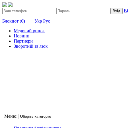
В
Вхід
Блокнот (
0
)
Укр
Рус
Медовий ринок
Новини
Партнери
Зворотній зв'язок
Меню: