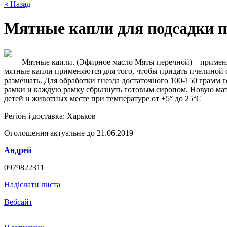
« Назад
Мятные капли для подсадки п
Мятные капли. (Эфирное масло Мяты перечной) – применяе
мятные капли применяются для того, чтобы придать пчелиной с
размешать. Для обработки гнезда достаточного 100-150 грамм 
рамки и каждую рамку сбрызнуть готовым сиропом. Новую матк
детей и животных месте при температуре от +5° до 25°С
Регіон і доставка:
Харьков
Оголошення актуальне до 21.06.2019
Андрей
0979822311
Надіслати листа
Вебсайт