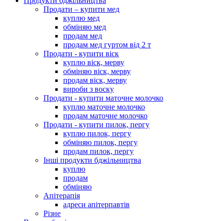
Продукти бджільництва
Продати – купити мед
куплю мед
обміняю мед
продам мед
продам мед гуртом від 2 т
Продати - купити віск
куплю віск, мерву
обміняю віск, мерву
продам віск, мерву
вироби з воску
Продати - купити маточне молочко
куплю маточне молочко
продам маточне молочко
Продати - купити пилок, пергу
куплю пилок, пергу
обміняю пилок, пергу
продам пилок, пергу
Інші продукти бджільництва
куплю
продам
обміняю
Апітерапія
адреси апітерпавтів
Різне