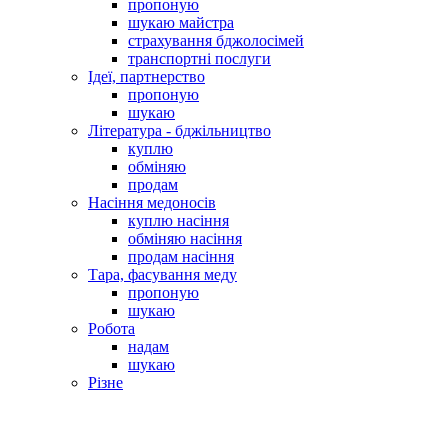
пропоную
шукаю майстра
страхування бджолосімей
транспортні послуги
Ідеї, партнерство
пропоную
шукаю
Література - бджільництво
куплю
обміняю
продам
Насіння медоносів
куплю насіння
обміняю насіння
продам насіння
Тара, фасування меду
пропоную
шукаю
Робота
надам
шукаю
Різне