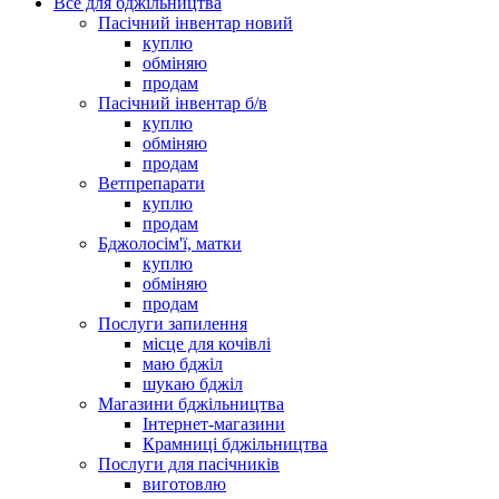
Все для бджільництва
Пасічний інвентар новий
куплю
обміняю
продам
Пасічний інвентар б/в
куплю
обміняю
продам
Ветпрепарати
куплю
продам
Бджолосім'ї, матки
куплю
обміняю
продам
Послуги запилення
місце для кочівлі
маю бджіл
шукаю бджіл
Магазини бджільництва
Інтернет-магазини
Крамниці бджільництва
Послуги для пасічників
виготовлю