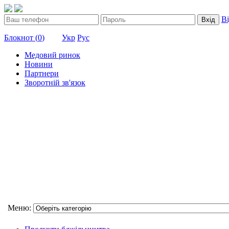
В
Вхід
Блокнот (
0
)
Укр
Рус
Медовий ринок
Новини
Партнери
Зворотній зв'язок
Меню: