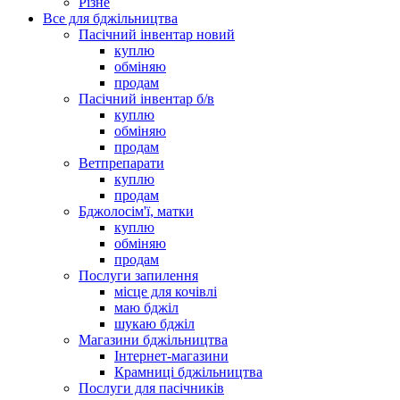
Різне
Все для бджільництва
Пасічний інвентар новий
куплю
обміняю
продам
Пасічний інвентар б/в
куплю
обміняю
продам
Ветпрепарати
куплю
продам
Бджолосім'ї, матки
куплю
обміняю
продам
Послуги запилення
місце для кочівлі
маю бджіл
шукаю бджіл
Магазини бджільництва
Інтернет-магазини
Крамниці бджільництва
Послуги для пасічників