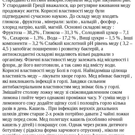
У стародавній Греції вважалося, що регулярне вживання меду
продовжує життя. Корисні властивості меду були
підтверджені сучасною наукою. До складу меду входять
глюкоза , фруктоза , мінерали: залізо , кальцій , фосфор ,
хлорид натрію, калій, магній. Основні складові меду :
Фруктоза – 38,2% , Глюкоза – 31,3 % , Солодовий цукор – 7,1
% , Сахароза – 1,3% , Вода – 17,2 % , Вищі цукри – 1,5 % , Інші
компоненти – 3,2 % Слабкий кислотний рН рівень меду ( 3,2 –
4,5 ) запобігає поширенню і розвитку бактерій, а
антиоксидантні складові видаляють вільні радикали з
організму. Фізичні властивості меду залежать від місцевості і
флори, де його виготовили, а так само від вмісту води.
Корисні властивості меду Болі в горлі. Найвідоміша цілюща
властивість меду – лікувати хворе горло. Мед вбиває бактерії ,
які викликають інфекції в горлі. Завдяки сильним
антибактеріальним властивостям мед знімає біль у горлі.
Змішайте столову ложку меду зі свіжовидавленним соком
лимона і пийте через однакові проміжки часу. У суміш меду і
лимонного соку додайте щіпку солі і полощіть горло кілька
разів в день. Кашель . При інфекціях верхніх дихальних
шляхів дітям старше 2-х років потрібно давати 2 чайні ложки
меду перед сном. Мед полегшує кашель (особливо нічний
кашель у дітей) і покращує сон. Однак через ризик дитячого
ботулізму ( рідкісна форма харчового отруєння) , ніколи не