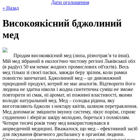
Дати оголошення
« Назад
Високоякісний бджолиний
мед
Продам високоякісний мед (липа, різнотрав’я та інші).
Мій мед зібраний в екологічно чистому регіоні Львівської обл
(в радіусі 50 км немає жодних промислових об'єктів). Весь
мед тільки зі своєї пасіки, завжди беру зрілим, коли рамки
повністю запечатані. Бджолиний мед – це дивовижний
природний продукт, котрий не має аналогів. Відтворити його
людина не здатна ніколи і жодна синтетична суміш не зможе
повторити ні смак, ні аромат, ні поживні властивості, якими
володіє натуральний мед. Мед – солодка рідина, яку
виготовляють бджоли з нектару квітів, шляхом перетравлення.
Мед допомагає зміцнити імунну систему, лікує порізи, сприяє
схудненню і зберігає шкіру молодою, бореться з похміллям.
Чотири тисячі років тому мед використовувався в
аюрведичній медицині. Вважалося, що мед – ефективний засіб
для лікування фізичного дисбалансу в організмі людини.
Стародавні єгиптяни використовували мед при лікуванні ран.