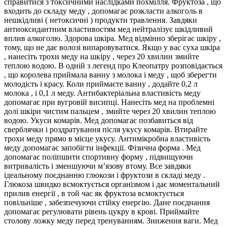
справитися з токсичними наслідками похмілля. Фруктоза , що
входить до складу меду , допомагає розкласти алкоголь в
нешкідливі ( нетоксичні ) продукти травлення. Завдяки
антиоксидантним властивостям мед нейтралізує шкідливий
вплив алкоголю. Здорова шкіра. Мед відмінно зберігає шкіру ,
тому, що не дає волозі випаровуватися. Якщо у вас суха шкіра
, нанесіть трохи меду на шкіру , через 20 хвилин змийте
теплою водою. В одній з легенд про Клеопатру розповідається
, що королева приймала ванну з молока і меду , щоб зберегти
молодість і красу. Коли приймаєте ванну , додайте 0,2 л
молока , і 0,1 л меду. Антибактеріальна властивість меду
допомагає при вугровій висипці. Нанесіть мед на проблемні
долі шкіри чистим пальцем , змийте через 20 хвилин теплою
водою. Укуси комарів. Мед допомагає позбавиться від
сверблячки і роздратування після укусу комарів. Втирайте
трохи меду прямо в місце укусу. Антимікробна властивість
меду допомагає запобігти інфекції. Фізична форма . Мед
допомагає поліпшити спортивну форму , підвищуючи
витривалість і зменшуючи м’язову втому. Все завдяки
ідеальному поєднанню глюкози і фруктози в складі меду .
Глюкоза швидко всмоктується організмом і дає моментальний
прилив енергії , в той час як фруктоза всмоктується
повільніше , забезпечуючи стійку енергію. Дане поєднання
допомагає регулювати рівень цукру в крові. Приймайте
столову ложку меду перед тренуванням. Зниження ваги. Мед