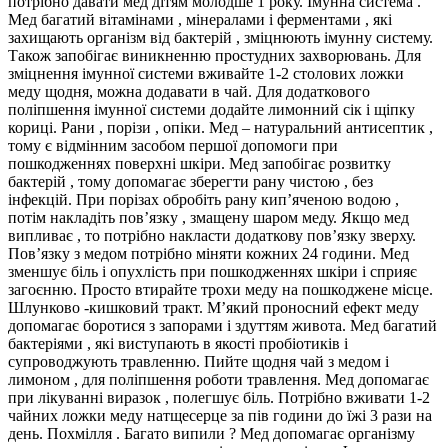
потрібно давати мед дітям молодше 1 року. Імунна система .
Мед багатий вітамінами , мінералами і ферментами , які
захищають організм від бактерій , зміцнюють імунну систему.
Також запобігає виникненню простудних захворювань. Для
зміцнення імунної системи вживайте 1-2 столових ложки
меду щодня, можна додавати в чай. Для додаткового
поліпшення імунної системи додайте лимонний сік і щіпку
кориці. Рани , порізи , опіки. Мед – натуральний антисептик ,
тому є відмінним засобом першої допомоги при
пошкодженнях поверхні шкіри. Мед запобігає розвитку
бактерій , тому допомагає зберегти рану чистою , без
інфекцій. При порізах обробіть рану кип’яченою водою ,
потім накладіть пов’язку , змащену шаром меду. Якщо мед
випливає , то потрібно накласти додаткову пов’язку зверху.
Пов’язку з медом потрібно міняти кожних 24 години. Мед
зменшує біль і опухлість при пошкодженнях шкіри і сприяє
загоєнню. Просто втирайте трохи меду на пошкоджене місце.
Шлунково -кишковий тракт. М’який проносний ефект меду
допомагає боротися з запорами і здуттям живота. Мед багатий
бактеріями , які виступають в якості пробіотиків і
супроводжують травленню. Пийте щодня чай з медом і
лимоном , для поліпшення роботи травлення. Мед допомагає
при лікуванні виразок , полегшує біль. Потрібно вживати 1-2
чайних ложки меду натщесерце за пів години до їжі 3 рази на
день. Похмілля . Багато випили ? Мед допомагає організму