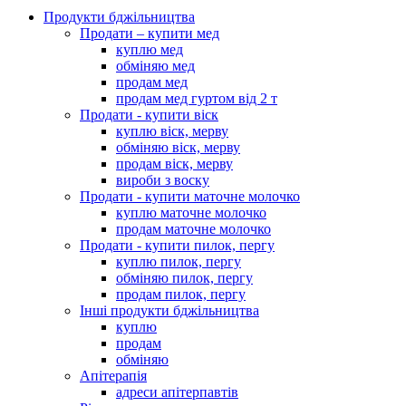
Продукти бджільництва
Продати – купити мед
куплю мед
обміняю мед
продам мед
продам мед гуртом від 2 т
Продати - купити віск
куплю віск, мерву
обміняю віск, мерву
продам віск, мерву
вироби з воску
Продати - купити маточне молочко
куплю маточне молочко
продам маточне молочко
Продати - купити пилок, пергу
куплю пилок, пергу
обміняю пилок, пергу
продам пилок, пергу
Інші продукти бджільництва
куплю
продам
обміняю
Апітерапія
адреси апітерпавтів