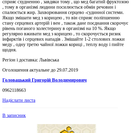
сприяє схудненню , завдяки тому , що мед багатий фруктозою
, тому в організмі людини посилюється обмін речовин і
спалюється жир. Захворювання серцево -судинної системи.
Якщо змішати мед з корицею , то він сприяє поліпшенню
стану серцевих артерій і вен , також дане поєднання скорочує
рівень поганого холестерину в організмі на 10 %. Якщо
регулярно вживати мед з корицею , то скорочується ризик
інфарктів і серцевих нападів . Змішайте 1-2 столових ложки
меду , одну третю чайної ложки кориці , теплу воду і пийте
щодня.
Регіон і доставка:
Львівська
Оголошення актуальне до 29.07.2019
Головацький Григорій Володимирович
0962118663
Надіслати листа
В записник