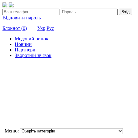
Вхід
Відновити пароль
Блокнот (
0
)
Укр
Рус
Медовий ринок
Новини
Партнери
Зворотній зв'язок
Меню: