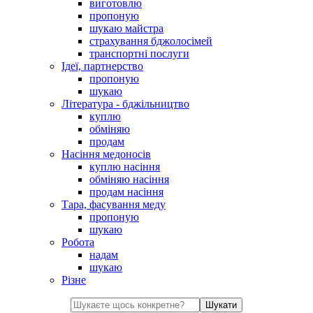
виготовлю
пропоную
шукаю майстра
страхування бджолосімей
транспортні послуги
Ідеї, партнерство
пропоную
шукаю
Література - бджільництво
куплю
обміняю
продам
Насіння медоносів
куплю насіння
обміняю насіння
продам насіння
Тара, фасування меду
пропоную
шукаю
Робота
надам
шукаю
Різне
Шукати