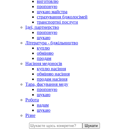
виготовлю
пропоную
шукаю майстра
страхування бджолосімей
транспортні послуги
Ідеї, партнерство
пропоную
шукаю
Література - бджільництво
куплю
обміняю
продам
Насіння медоносів
куплю насіння
обміняю насіння
продам насіння
Тара, фасування меду
пропоную
шукаю
Робота
надам
шукаю
Різне
Шукати