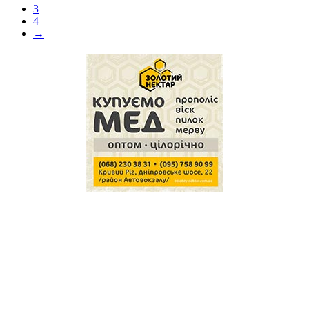
3
4
→