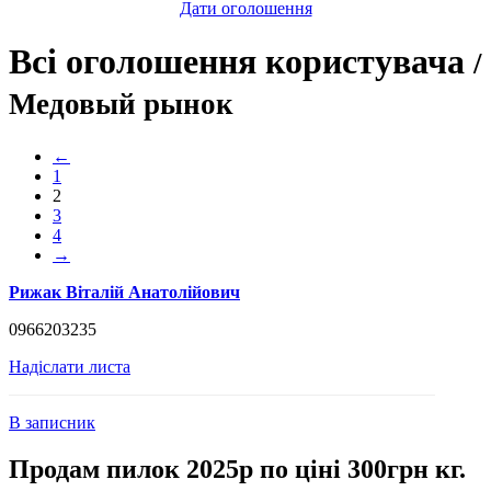
Дати оголошення
Всі оголошення користувача
/
Медовый рынок
←
1
2
3
4
→
Рижак Віталій Анатолійович
0966203235
Надіслати листа
В записник
Продам пилок 2025р по ціні 300грн кг.