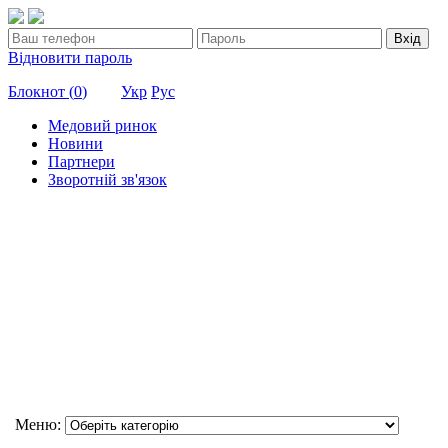
Вхід
Відновити пароль
Блокнот (
0
)
Укр
Рус
Медовий ринок
Новини
Партнери
Зворотній зв'язок
Меню: