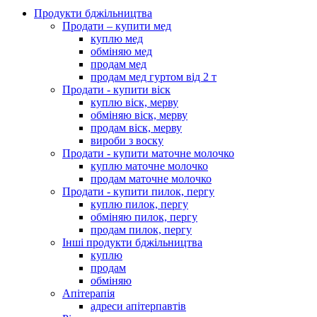
Продукти бджільництва
Продати – купити мед
куплю мед
обміняю мед
продам мед
продам мед гуртом від 2 т
Продати - купити віск
куплю віск, мерву
обміняю віск, мерву
продам віск, мерву
вироби з воску
Продати - купити маточне молочко
куплю маточне молочко
продам маточне молочко
Продати - купити пилок, пергу
куплю пилок, пергу
обміняю пилок, пергу
продам пилок, пергу
Інші продукти бджільництва
куплю
продам
обміняю
Апітерапія
адреси апітерпавтів