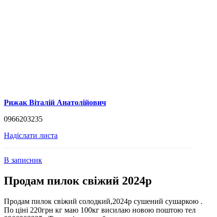
Рижак Віталій Анатолійович
0966203235
Надіслати листа
В записник
Продам пилок свіжий 2024р
Продам пилок свіжий солодкий,2024р сушений сушаркою .
По ціні 220грн кг маю 100кг висилаю новою поштою тел