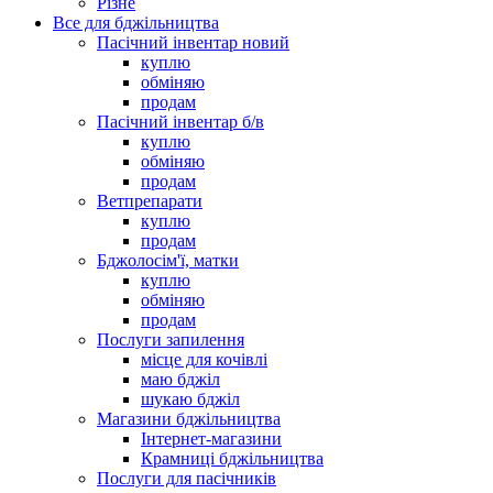
Різне
Все для бджільництва
Пасічний інвентар новий
куплю
обміняю
продам
Пасічний інвентар б/в
куплю
обміняю
продам
Ветпрепарати
куплю
продам
Бджолосім'ї, матки
куплю
обміняю
продам
Послуги запилення
місце для кочівлі
маю бджіл
шукаю бджіл
Магазини бджільництва
Інтернет-магазини
Крамниці бджільництва
Послуги для пасічників