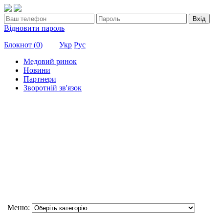
Вхід
Відновити пароль
Блокнот (
0
)
Укр
Рус
Медовий ринок
Новини
Партнери
Зворотній зв'язок
Меню: