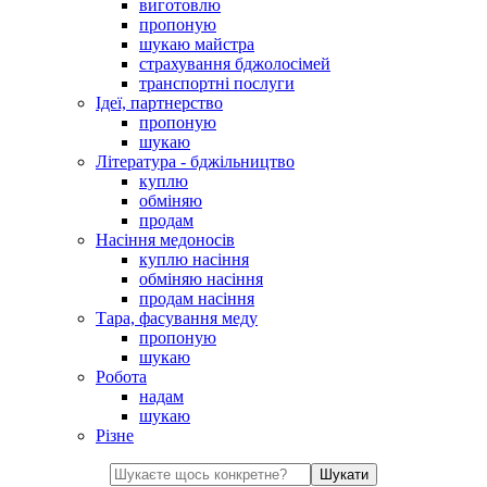
виготовлю
пропоную
шукаю майстра
страхування бджолосімей
транспортні послуги
Ідеї, партнерство
пропоную
шукаю
Література - бджільництво
куплю
обміняю
продам
Насіння медоносів
куплю насіння
обміняю насіння
продам насіння
Тара, фасування меду
пропоную
шукаю
Робота
надам
шукаю
Різне
Шукати