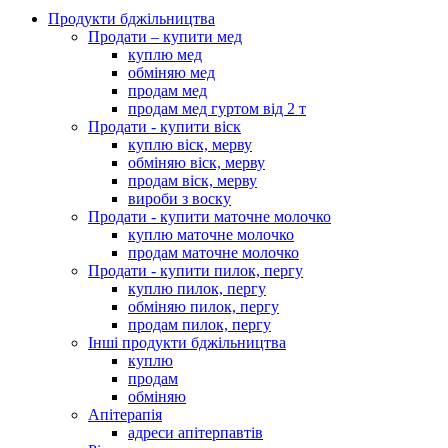
Продукти бджільництва
Продати – купити мед
куплю мед
обміняю мед
продам мед
продам мед гуртом від 2 т
Продати - купити віск
куплю віск, мерву
обміняю віск, мерву
продам віск, мерву
вироби з воску
Продати - купити маточне молочко
куплю маточне молочко
продам маточне молочко
Продати - купити пилок, пергу
куплю пилок, пергу
обміняю пилок, пергу
продам пилок, пергу
Інші продукти бджільництва
куплю
продам
обміняю
Апітерапія
адреси апітерпавтів