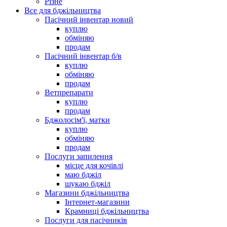
Різне
Все для бджільництва
Пасічний інвентар новий
куплю
обміняю
продам
Пасічний інвентар б/в
куплю
обміняю
продам
Ветпрепарати
куплю
продам
Бджолосім'ї, матки
куплю
обміняю
продам
Послуги запилення
місце для кочівлі
маю бджіл
шукаю бджіл
Магазини бджільництва
Інтернет-магазини
Крамниці бджільництва
Послуги для пасічників