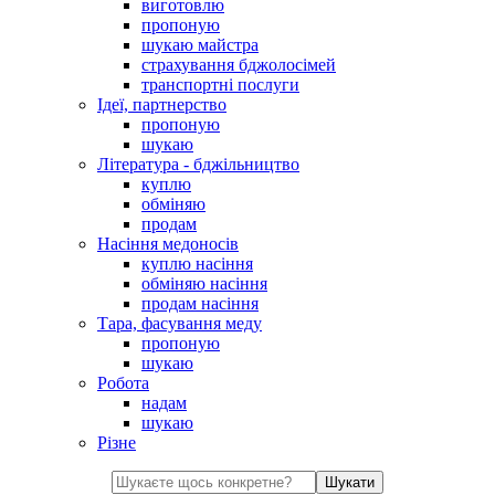
виготовлю
пропоную
шукаю майстра
страхування бджолосімей
транспортні послуги
Ідеї, партнерство
пропоную
шукаю
Література - бджільництво
куплю
обміняю
продам
Насіння медоносів
куплю насіння
обміняю насіння
продам насіння
Тара, фасування меду
пропоную
шукаю
Робота
надам
шукаю
Різне
Шукати