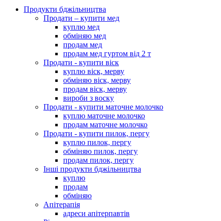
Продукти бджільництва
Продати – купити мед
куплю мед
обміняю мед
продам мед
продам мед гуртом від 2 т
Продати - купити віск
куплю віск, мерву
обміняю віск, мерву
продам віск, мерву
вироби з воску
Продати - купити маточне молочко
куплю маточне молочко
продам маточне молочко
Продати - купити пилок, пергу
куплю пилок, пергу
обміняю пилок, пергу
продам пилок, пергу
Інші продукти бджільництва
куплю
продам
обміняю
Апітерапія
адреси апітерпавтів