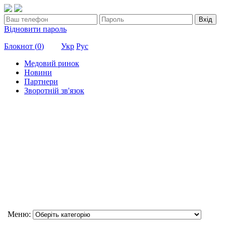
Вхід
Відновити пароль
Блокнот (
0
)
Укр
Рус
Медовий ринок
Новини
Партнери
Зворотній зв'язок
Меню: