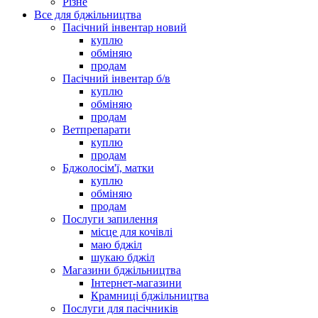
Різне
Все для бджільництва
Пасічний інвентар новий
куплю
обміняю
продам
Пасічний інвентар б/в
куплю
обміняю
продам
Ветпрепарати
куплю
продам
Бджолосім'ї, матки
куплю
обміняю
продам
Послуги запилення
місце для кочівлі
маю бджіл
шукаю бджіл
Магазини бджільництва
Інтернет-магазини
Крамниці бджільництва
Послуги для пасічників