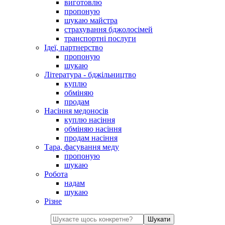
виготовлю
пропоную
шукаю майстра
страхування бджолосімей
транспортні послуги
Ідеї, партнерство
пропоную
шукаю
Література - бджільництво
куплю
обміняю
продам
Насіння медоносів
куплю насіння
обміняю насіння
продам насіння
Тара, фасування меду
пропоную
шукаю
Робота
надам
шукаю
Різне
Шукати