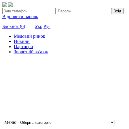
Вхід
Відновити пароль
Блокнот (
0
)
Укр
Рус
Медовий ринок
Новини
Партнери
Зворотній зв'язок
Меню: