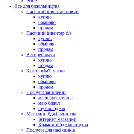
Різне
Все для бджільництва
Пасічний інвентар новий
куплю
обміняю
продам
Пасічний інвентар б/в
куплю
обміняю
продам
Ветпрепарати
куплю
продам
Бджолосім'ї, матки
куплю
обміняю
продам
Послуги запилення
місце для кочівлі
маю бджіл
шукаю бджіл
Магазини бджільництва
Інтернет-магазини
Крамниці бджільництва
Послуги для пасічників