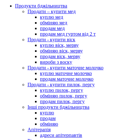
Продукти бджільництва
Продати – купити мед
куплю мед
обміняю мед
продам мед
продам мед гуртом від 2 т
Продати - купити віск
куплю віск, мерву
обміняю віск, мерву
продам віск, мерву
вироби з воску
Продати - купити маточне молочко
куплю маточне молочко
продам маточне молочко
Продати - купити пилок, пергу
куплю пилок, пергу
обміняю пилок, пергу
продам пилок, пергу
Інші продукти бджільництва
куплю
продам
обміняю
Апітерапія
адреси апітерпавтів