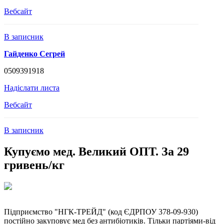
Вебсайт
В записник
Гайденко Сегрей
0509391918
Надіслати листа
Вебсайт
В записник
Купуємо мед. Великий ОПТ. За 29
гривень/кг
Підприємство "НГК-ТРЕЙД" (код ЄДРПОУ 378-09-930)
постійно закуповує мед без антибіотиків. Тільки партіями-від