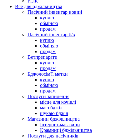
Різне
Все для бджільництва
Пасічний інвентар новий
куплю
обміняю
продам
Пасічний інвентар б/в
куплю
обміняю
продам
Ветпрепарати
куплю
продам
Бджолосім'ї, матки
куплю
обміняю
продам
Послуги запилення
місце для кочівлі
маю бджіл
шукаю бджіл
Магазини бджільництва
Інтернет-магазини
Крамниці бджільництва
Послуги для пасічників