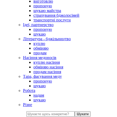
виготовлю
пропоную
шукаю майстра
страхування бджолосімей
транспортні послуги
Ідеї, партнерство
пропоную
шукаю
Література - бджільництво
куплю
обміняю
продам
Насіння медоносів
куплю насіння
обміняю насіння
продам насіння
Тара, фасування меду
пропоную
шукаю
Робота
надам
шукаю
Різне
Шукати