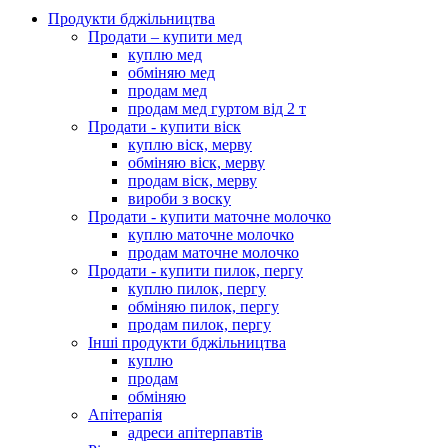
Продукти бджільництва
Продати – купити мед
куплю мед
обміняю мед
продам мед
продам мед гуртом від 2 т
Продати - купити віск
куплю віск, мерву
обміняю віск, мерву
продам віск, мерву
вироби з воску
Продати - купити маточне молочко
куплю маточне молочко
продам маточне молочко
Продати - купити пилок, пергу
куплю пилок, пергу
обміняю пилок, пергу
продам пилок, пергу
Інші продукти бджільництва
куплю
продам
обміняю
Апітерапія
адреси апітерпавтів