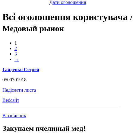
Дати оголошення
Всі оголошення користувача
/
Медовый рынок
1
2
3
→
Гайденко Сегрей
0509391918
Надіслати листа
Вебсайт
В записник
Закупаем пчелиный мед!