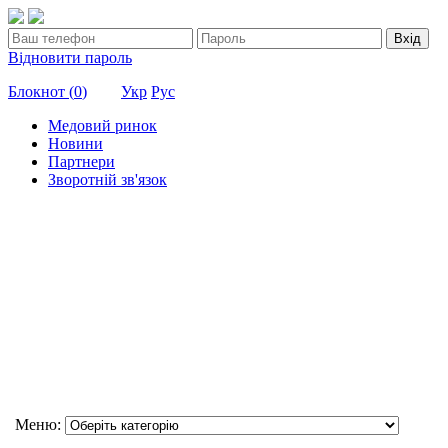
Вхід
Відновити пароль
Блокнот (
0
)
Укр
Рус
Медовий ринок
Новини
Партнери
Зворотній зв'язок
Меню: