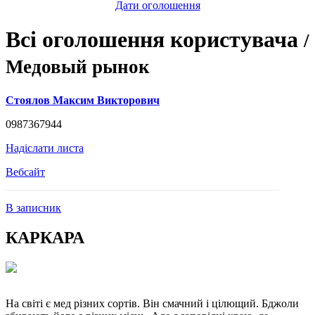
Дати оголошення
Всі оголошення користувача
/
Медовый рынок
Стоялов Максим Викторович
0987367944
Надіслати листа
Вебсайт
В записник
КАРКАРА
На світі є мед різних сортів. Він смачний і цілющий. Бджоли