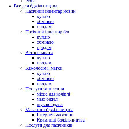
Різне
Все для бджільництва
Пасічний інвентар новий
куплю
обміняю
продам
Пасічний інвентар б/в
куплю
обміняю
продам
Ветпрепарати
куплю
продам
Бджолосім'ї, матки
куплю
обміняю
продам
Послуги запилення
місце для кочівлі
маю бджіл
шукаю бджіл
Магазини бджільництва
Інтернет-магазини
Крамниці бджільництва
Послуги для пасічників