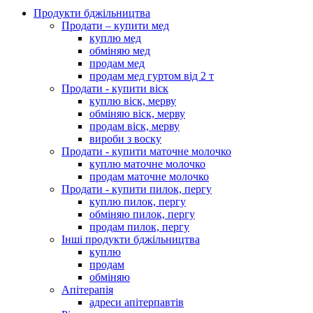
Продукти бджільництва
Продати – купити мед
куплю мед
обміняю мед
продам мед
продам мед гуртом від 2 т
Продати - купити віск
куплю віск, мерву
обміняю віск, мерву
продам віск, мерву
вироби з воску
Продати - купити маточне молочко
куплю маточне молочко
продам маточне молочко
Продати - купити пилок, пергу
куплю пилок, пергу
обміняю пилок, пергу
продам пилок, пергу
Інші продукти бджільництва
куплю
продам
обміняю
Апітерапія
адреси апітерпавтів