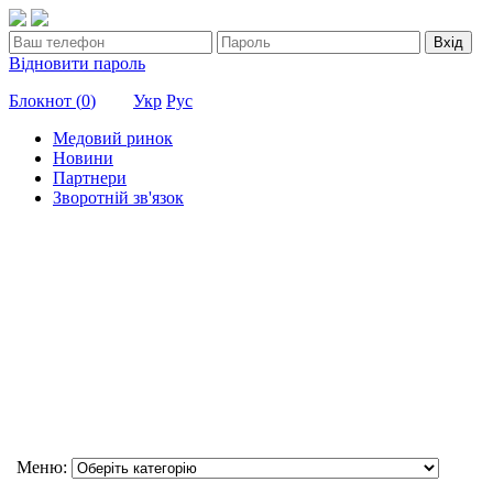
Вхід
Відновити пароль
Блокнот (
0
)
Укр
Рус
Медовий ринок
Новини
Партнери
Зворотній зв'язок
Меню: