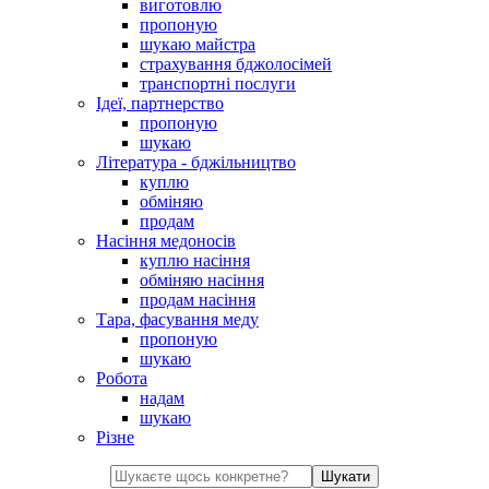
виготовлю
пропоную
шукаю майстра
страхування бджолосімей
транспортні послуги
Ідеї, партнерство
пропоную
шукаю
Література - бджільництво
куплю
обміняю
продам
Насіння медоносів
куплю насіння
обміняю насіння
продам насіння
Тара, фасування меду
пропоную
шукаю
Робота
надам
шукаю
Різне
Шукати