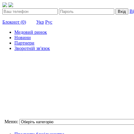
В
Вхід
Блокнот (
0
)
Укр
Рус
Медовий ринок
Новини
Партнери
Зворотній зв'язок
Меню: