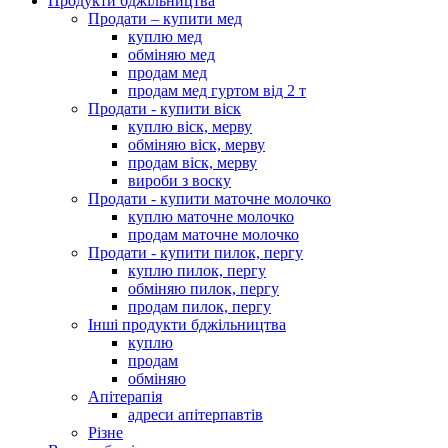
Продукти бджільництва
Продати – купити мед
куплю мед
обміняю мед
продам мед
продам мед гуртом від 2 т
Продати - купити віск
куплю віск, мерву
обміняю віск, мерву
продам віск, мерву
вироби з воску
Продати - купити маточне молочко
куплю маточне молочко
продам маточне молочко
Продати - купити пилок, пергу
куплю пилок, пергу
обміняю пилок, пергу
продам пилок, пергу
Інші продукти бджільництва
куплю
продам
обміняю
Апітерапія
адреси апітерпавтів
Різне