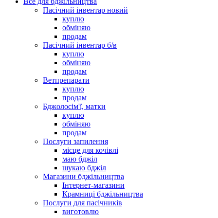
Все для бджільництва
Пасічний інвентар новий
куплю
обміняю
продам
Пасічний інвентар б/в
куплю
обміняю
продам
Ветпрепарати
куплю
продам
Бджолосім'ї, матки
куплю
обміняю
продам
Послуги запилення
місце для кочівлі
маю бджіл
шукаю бджіл
Магазини бджільництва
Інтернет-магазини
Крамниці бджільництва
Послуги для пасічників
виготовлю