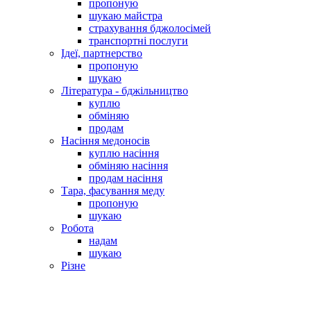
пропоную
шукаю майстра
страхування бджолосімей
транспортні послуги
Ідеї, партнерство
пропоную
шукаю
Література - бджільництво
куплю
обміняю
продам
Насіння медоносів
куплю насіння
обміняю насіння
продам насіння
Тара, фасування меду
пропоную
шукаю
Робота
надам
шукаю
Різне