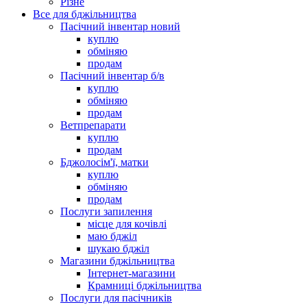
Різне
Все для бджільництва
Пасічний інвентар новий
куплю
обміняю
продам
Пасічний інвентар б/в
куплю
обміняю
продам
Ветпрепарати
куплю
продам
Бджолосім'ї, матки
куплю
обміняю
продам
Послуги запилення
місце для кочівлі
маю бджіл
шукаю бджіл
Магазини бджільництва
Інтернет-магазини
Крамниці бджільництва
Послуги для пасічників