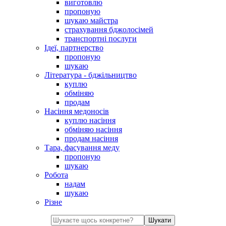
виготовлю
пропоную
шукаю майстра
страхування бджолосімей
транспортні послуги
Ідеї, партнерство
пропоную
шукаю
Література - бджільництво
куплю
обміняю
продам
Насіння медоносів
куплю насіння
обміняю насіння
продам насіння
Тара, фасування меду
пропоную
шукаю
Робота
надам
шукаю
Різне
Шукати