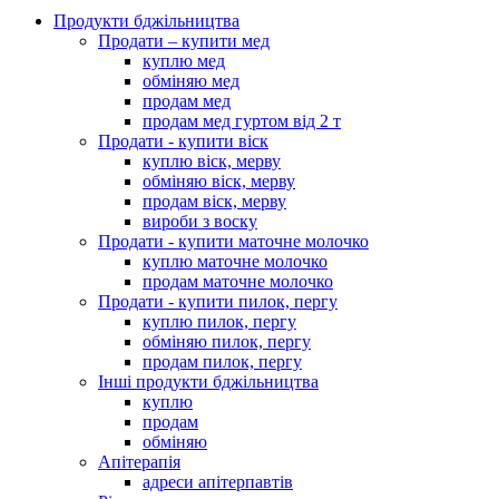
Продукти бджільництва
Продати – купити мед
куплю мед
обміняю мед
продам мед
продам мед гуртом від 2 т
Продати - купити віск
куплю віск, мерву
обміняю віск, мерву
продам віск, мерву
вироби з воску
Продати - купити маточне молочко
куплю маточне молочко
продам маточне молочко
Продати - купити пилок, пергу
куплю пилок, пергу
обміняю пилок, пергу
продам пилок, пергу
Інші продукти бджільництва
куплю
продам
обміняю
Апітерапія
адреси апітерпавтів