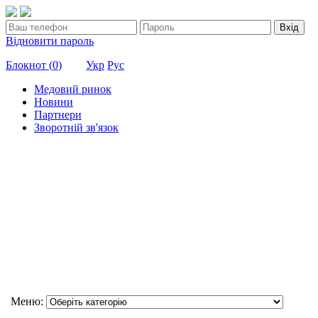
Вхід
Відновити пароль
Блокнот (
0
)
Укр
Рус
Медовий ринок
Новини
Партнери
Зворотній зв'язок
Меню: