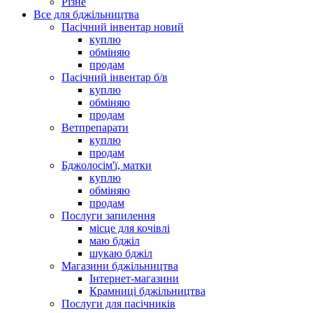
Різне
Все для бджільництва
Пасічний інвентар новий
куплю
обміняю
продам
Пасічний інвентар б/в
куплю
обміняю
продам
Ветпрепарати
куплю
продам
Бджолосім'ї, матки
куплю
обміняю
продам
Послуги запилення
місце для кочівлі
маю бджіл
шукаю бджіл
Магазини бджільництва
Інтернет-магазини
Крамниці бджільництва
Послуги для пасічників