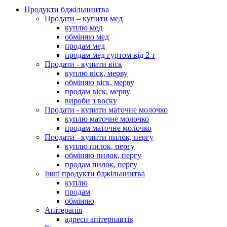
Продукти бджільництва
Продати – купити мед
куплю мед
обміняю мед
продам мед
продам мед гуртом від 2 т
Продати - купити віск
куплю віск, мерву
обміняю віск, мерву
продам віск, мерву
вироби з воску
Продати - купити маточне молочко
куплю маточне молочко
продам маточне молочко
Продати - купити пилок, пергу
куплю пилок, пергу
обміняю пилок, пергу
продам пилок, пергу
Інші продукти бджільництва
куплю
продам
обміняю
Апітерапія
адреси апітерпавтів