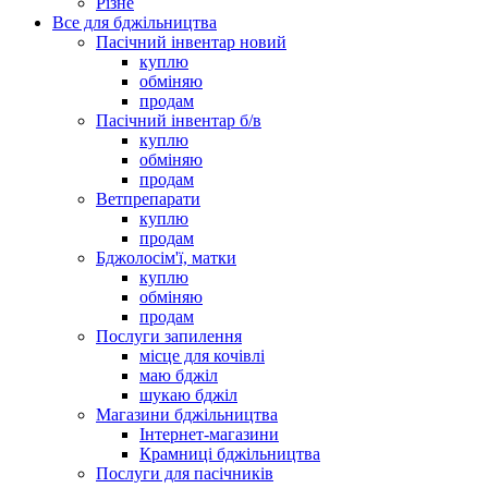
Різне
Все для бджільництва
Пасічний інвентар новий
куплю
обміняю
продам
Пасічний інвентар б/в
куплю
обміняю
продам
Ветпрепарати
куплю
продам
Бджолосім'ї, матки
куплю
обміняю
продам
Послуги запилення
місце для кочівлі
маю бджіл
шукаю бджіл
Магазини бджільництва
Інтернет-магазини
Крамниці бджільництва
Послуги для пасічників