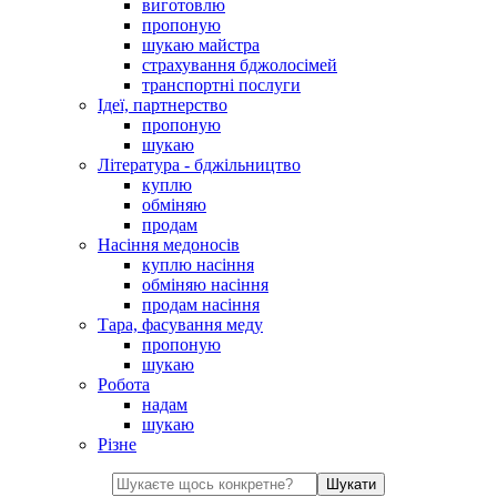
виготовлю
пропоную
шукаю майстра
страхування бджолосімей
транспортні послуги
Ідеї, партнерство
пропоную
шукаю
Література - бджільництво
куплю
обміняю
продам
Насіння медоносів
куплю насіння
обміняю насіння
продам насіння
Тара, фасування меду
пропоную
шукаю
Робота
надам
шукаю
Різне
Шукати