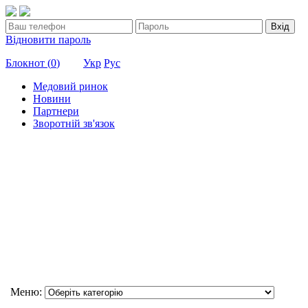
Вхід
Відновити пароль
Блокнот (
0
)
Укр
Рус
Медовий ринок
Новини
Партнери
Зворотній зв'язок
Меню: