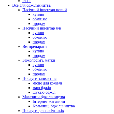
Різне
Все для бджільництва
Пасічний інвентар новий
куплю
обміняю
продам
Пасічний інвентар б/в
куплю
обміняю
продам
Ветпрепарати
куплю
продам
Бджолосім'ї, матки
куплю
обміняю
продам
Послуги запилення
місце для кочівлі
маю бджіл
шукаю бджіл
Магазини бджільництва
Інтернет-магазини
Крамниці бджільництва
Послуги для пасічників