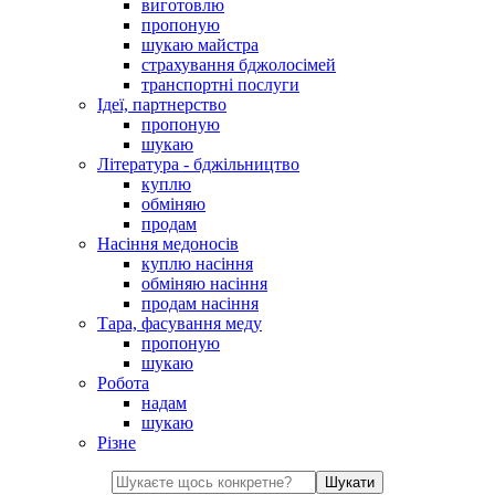
виготовлю
пропоную
шукаю майстра
страхування бджолосімей
транспортні послуги
Ідеї, партнерство
пропоную
шукаю
Література - бджільництво
куплю
обміняю
продам
Насіння медоносів
куплю насіння
обміняю насіння
продам насіння
Тара, фасування меду
пропоную
шукаю
Робота
надам
шукаю
Різне
Шукати