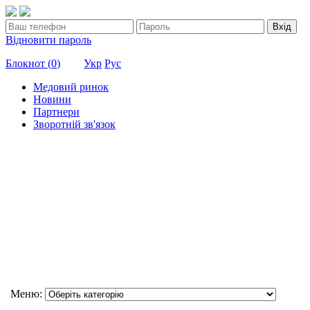
Вхід
Відновити пароль
Блокнот (
0
)
Укр
Рус
Медовий ринок
Новини
Партнери
Зворотній зв'язок
Меню: