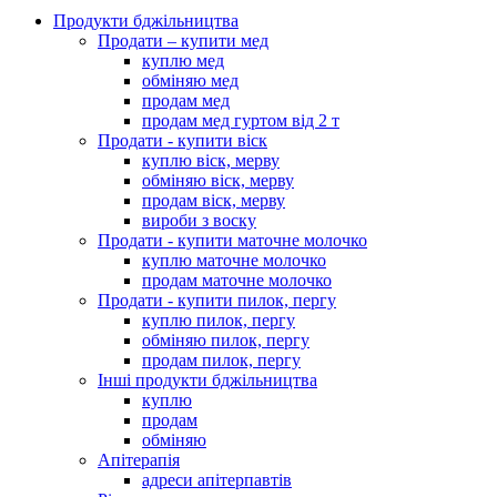
Продукти бджільництва
Продати – купити мед
куплю мед
обміняю мед
продам мед
продам мед гуртом від 2 т
Продати - купити віск
куплю віск, мерву
обміняю віск, мерву
продам віск, мерву
вироби з воску
Продати - купити маточне молочко
куплю маточне молочко
продам маточне молочко
Продати - купити пилок, пергу
куплю пилок, пергу
обміняю пилок, пергу
продам пилок, пергу
Інші продукти бджільництва
куплю
продам
обміняю
Апітерапія
адреси апітерпавтів