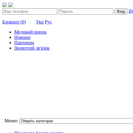
В
Вхід
Блокнот (
0
)
Укр
Рус
Медовий ринок
Новини
Партнери
Зворотній зв'язок
Меню: