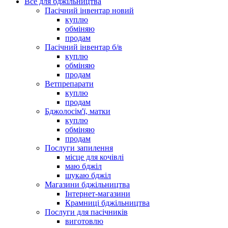
Все для бджільництва
Пасічний інвентар новий
куплю
обміняю
продам
Пасічний інвентар б/в
куплю
обміняю
продам
Ветпрепарати
куплю
продам
Бджолосім'ї, матки
куплю
обміняю
продам
Послуги запилення
місце для кочівлі
маю бджіл
шукаю бджіл
Магазини бджільництва
Інтернет-магазини
Крамниці бджільництва
Послуги для пасічників
виготовлю