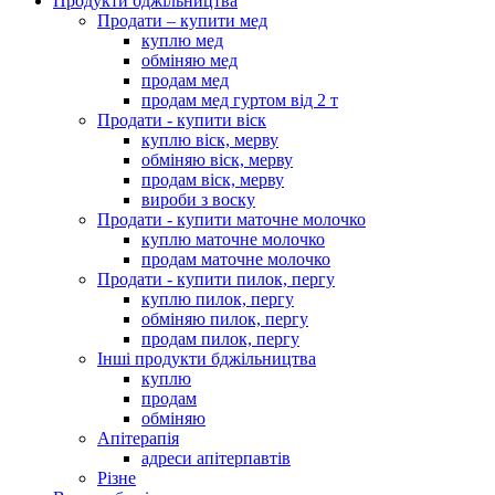
Продукти бджільництва
Продати – купити мед
куплю мед
обміняю мед
продам мед
продам мед гуртом від 2 т
Продати - купити віск
куплю віск, мерву
обміняю віск, мерву
продам віск, мерву
вироби з воску
Продати - купити маточне молочко
куплю маточне молочко
продам маточне молочко
Продати - купити пилок, пергу
куплю пилок, пергу
обміняю пилок, пергу
продам пилок, пергу
Інші продукти бджільництва
куплю
продам
обміняю
Апітерапія
адреси апітерпавтів
Різне