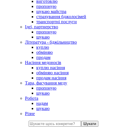
виготовлю
пропоную
шукаю майстра
страхування бджолосімей
транспортні послуги
Ідеї, партнерство
пропоную
шукаю
Література - бджільництво
куплю
обміняю
продам
Насіння медоносів
куплю насіння
обміняю насіння
продам насіння
Тара, фасування меду
пропоную
шукаю
Робота
надам
шукаю
Різне
Шукати