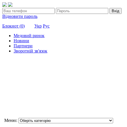
Вхід
Відновити пароль
Блокнот (
0
)
Укр
Рус
Медовий ринок
Новини
Партнери
Зворотній зв'язок
Меню: