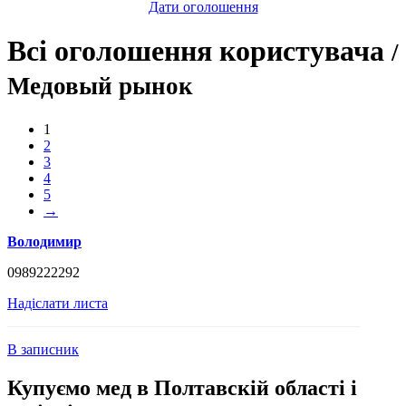
Дати оголошення
Всі оголошення користувача
/
Медовый рынок
1
2
3
4
5
→
Володимир
0989222292
Надіслати листа
В записник
Купуємо мед в Полтавскій області і