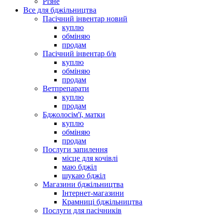
Різне
Все для бджільництва
Пасічний інвентар новий
куплю
обміняю
продам
Пасічний інвентар б/в
куплю
обміняю
продам
Ветпрепарати
куплю
продам
Бджолосім'ї, матки
куплю
обміняю
продам
Послуги запилення
місце для кочівлі
маю бджіл
шукаю бджіл
Магазини бджільництва
Інтернет-магазини
Крамниці бджільництва
Послуги для пасічників