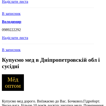
Надіслати листа
В записник
Володимир
0989222292
Надіслати листа
В записник
Купуємо мед в Дніпропетровскій обл і
сусідні
Купуємо мед дорого. Виїзжаємо до Вас. Бочковоз.Гідроборт.
Чесна вага. Більше 10 років досвіду закупки меду. Повернення