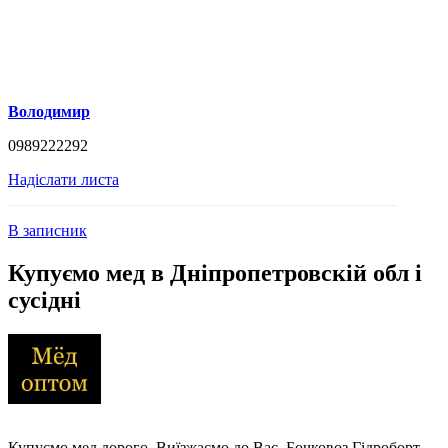
Володимир
0989222292
Надіслати листа
В записник
Купуємо мед в Дніпропетровскій обл і
сусідні
Купуємо мед дорого. Виїзжаємо до Вас. Бочковоз.Гідроборт.