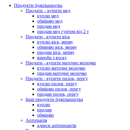
Продукти бджільництва
Продати – купити мед
куплю мед
обміняю мед
продам мед
продам мед гуртом від 2 т
Продати - купити віск
куплю віск, мерву
обміняю віск, мерву
продам віск, мерву
вироби з воску
Продати - купити маточне молочко
куплю маточне молочко
продам маточне молочко
Продати - купити пилок, пергу
куплю пилок, пергу
обміняю пилок, пергу
продам пилок, пергу
Інші продукти бджільництва
куплю
продам
обміняю
Апітерапія
адреси апітерпавтів