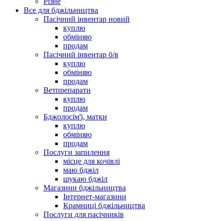
Різне
Все для бджільництва
Пасічний інвентар новий
куплю
обміняю
продам
Пасічний інвентар б/в
куплю
обміняю
продам
Ветпрепарати
куплю
продам
Бджолосім'ї, матки
куплю
обміняю
продам
Послуги запилення
місце для кочівлі
маю бджіл
шукаю бджіл
Магазини бджільництва
Інтернет-магазини
Крамниці бджільництва
Послуги для пасічників