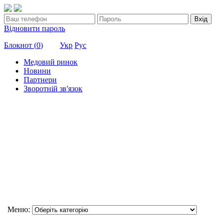
Вхід
Відновити пароль
Блокнот (
0
)
Укр
Рус
Медовий ринок
Новини
Партнери
Зворотній зв'язок
Меню: