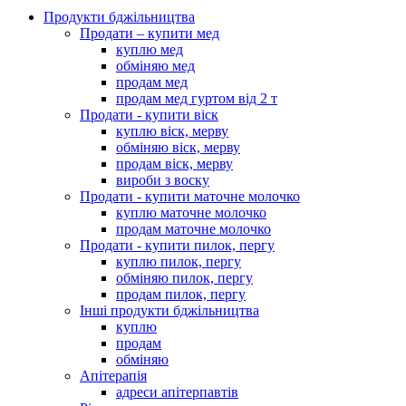
Продукти бджільництва
Продати – купити мед
куплю мед
обміняю мед
продам мед
продам мед гуртом від 2 т
Продати - купити віск
куплю віск, мерву
обміняю віск, мерву
продам віск, мерву
вироби з воску
Продати - купити маточне молочко
куплю маточне молочко
продам маточне молочко
Продати - купити пилок, пергу
куплю пилок, пергу
обміняю пилок, пергу
продам пилок, пергу
Інші продукти бджільництва
куплю
продам
обміняю
Апітерапія
адреси апітерпавтів