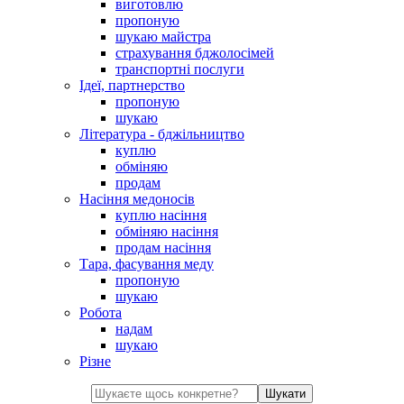
виготовлю
пропоную
шукаю майстра
страхування бджолосімей
транспортні послуги
Ідеї, партнерство
пропоную
шукаю
Література - бджільництво
куплю
обміняю
продам
Насіння медоносів
куплю насіння
обміняю насіння
продам насіння
Тара, фасування меду
пропоную
шукаю
Робота
надам
шукаю
Різне
Шукати