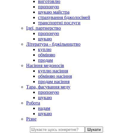
виготовлю
пропоную
шукаю майстра
страхування бджолосімей
транспортні послуги
Ідеї, партнерство
пропоную
шукаю
Література - бджільництво
куплю
обміняю
продам
Насіння медоносів
куплю насіння
обміняю насіння
продам насіння
Тара, фасування меду
пропоную
шукаю
Робота
надам
шукаю
Різне
Шукати