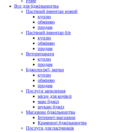
Різне
Все для бджільництва
Пасічний інвентар новий
куплю
обміняю
продам
Пасічний інвентар б/в
куплю
обміняю
продам
Ветпрепарати
куплю
продам
Бджолосім'ї, матки
куплю
обміняю
продам
Послуги запилення
місце для кочівлі
маю бджіл
шукаю бджіл
Магазини бджільництва
Інтернет-магазини
Крамниці бджільництва
Послуги для пасічників