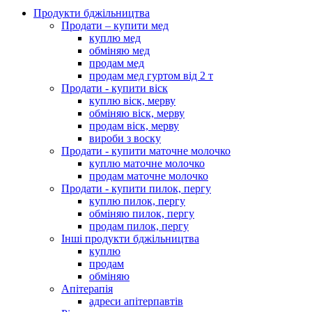
Продукти бджільництва
Продати – купити мед
куплю мед
обміняю мед
продам мед
продам мед гуртом від 2 т
Продати - купити віск
куплю віск, мерву
обміняю віск, мерву
продам віск, мерву
вироби з воску
Продати - купити маточне молочко
куплю маточне молочко
продам маточне молочко
Продати - купити пилок, пергу
куплю пилок, пергу
обміняю пилок, пергу
продам пилок, пергу
Інші продукти бджільництва
куплю
продам
обміняю
Апітерапія
адреси апітерпавтів