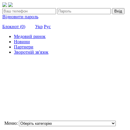
Вхід
Відновити пароль
Блокнот (
0
)
Укр
Рус
Медовий ринок
Новини
Партнери
Зворотній зв'язок
Меню: