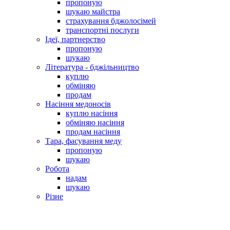
пропоную
шукаю майстра
страхування бджолосімей
транспортні послуги
Ідеї, партнерство
пропоную
шукаю
Література - бджільництво
куплю
обміняю
продам
Насіння медоносів
куплю насіння
обміняю насіння
продам насіння
Тара, фасування меду
пропоную
шукаю
Робота
надам
шукаю
Різне