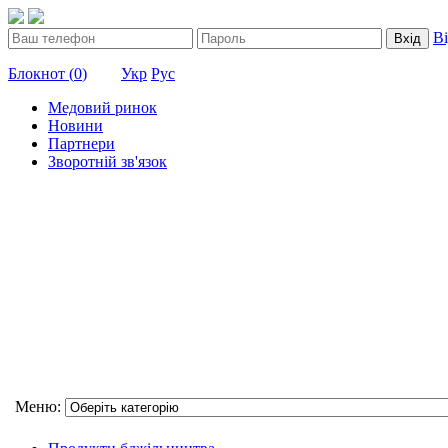
В
Вхід
Блокнот (
0
)
Укр
Рус
Медовий ринок
Новини
Партнери
Зворотній зв'язок
Меню: