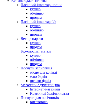
Все для бджільництва
Пасічний інвентар новий
куплю
обміняю
продам
Пасічний інвентар б/в
куплю
обміняю
продам
Ветпрепарати
куплю
продам
Бджолосім'ї, матки
куплю
обміняю
продам
Послуги запилення
місце для кочівлі
маю бджіл
шукаю бджіл
Магазини бджільництва
Інтернет-магазини
Крамниці бджільництва
Послуги для пасічників
виготовлю