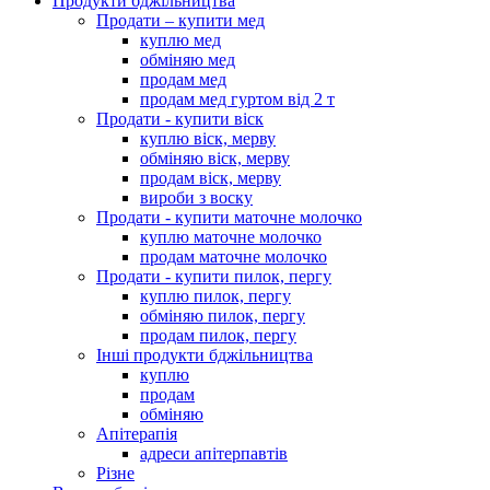
Продукти бджільництва
Продати – купити мед
куплю мед
обміняю мед
продам мед
продам мед гуртом від 2 т
Продати - купити віск
куплю віск, мерву
обміняю віск, мерву
продам віск, мерву
вироби з воску
Продати - купити маточне молочко
куплю маточне молочко
продам маточне молочко
Продати - купити пилок, пергу
куплю пилок, пергу
обміняю пилок, пергу
продам пилок, пергу
Інші продукти бджільництва
куплю
продам
обміняю
Апітерапія
адреси апітерпавтів
Різне