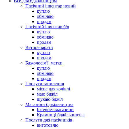
Все для бджільництва
Пасічний інвентар новий
куплю
обміняю
продам
Пасічний інвентар б/в
куплю
обміняю
продам
Ветпрепарати
куплю
продам
Бджолосім'ї, матки
куплю
обміняю
продам
Послуги запилення
місце для кочівлі
маю бджіл
шукаю бджіл
Магазини бджільництва
Інтернет-магазини
Крамниці бджільництва
Послуги для пасічників
виготовлю