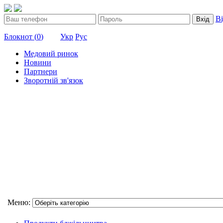
В
Вхід
Блокнот (
0
)
Укр
Рус
Медовий ринок
Новини
Партнери
Зворотній зв'язок
Меню: