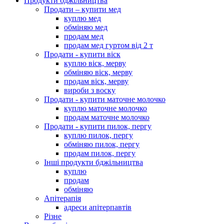
Продукти бджільництва
Продати – купити мед
куплю мед
обміняю мед
продам мед
продам мед гуртом від 2 т
Продати - купити віск
куплю віск, мерву
обміняю віск, мерву
продам віск, мерву
вироби з воску
Продати - купити маточне молочко
куплю маточне молочко
продам маточне молочко
Продати - купити пилок, пергу
куплю пилок, пергу
обміняю пилок, пергу
продам пилок, пергу
Інші продукти бджільництва
куплю
продам
обміняю
Апітерапія
адреси апітерпавтів
Різне