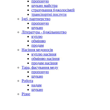
пропоную
шукаю майстра
страхування бджолосімей
транспортні послуги
Ідеї, партнерство
пропоную
шукаю
Література - бджільництво
куплю
обміняю
продам
Насіння медоносів
куплю насіння
обміняю насіння
продам насіння
Тара, фасування меду
пропоную
шукаю
Робота
надам
шукаю
Різне