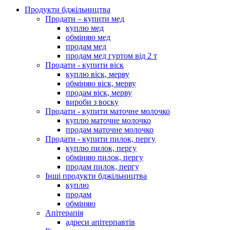
Продукти бджільництва
Продати – купити мед
куплю мед
обміняю мед
продам мед
продам мед гуртом від 2 т
Продати - купити віск
куплю віск, мерву
обміняю віск, мерву
продам віск, мерву
вироби з воску
Продати - купити маточне молочко
куплю маточне молочко
продам маточне молочко
Продати - купити пилок, пергу
куплю пилок, пергу
обміняю пилок, пергу
продам пилок, пергу
Інші продукти бджільництва
куплю
продам
обміняю
Апітерапія
адреси апітерпавтів