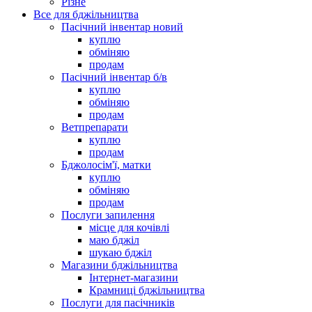
Різне
Все для бджільництва
Пасічний інвентар новий
куплю
обміняю
продам
Пасічний інвентар б/в
куплю
обміняю
продам
Ветпрепарати
куплю
продам
Бджолосім'ї, матки
куплю
обміняю
продам
Послуги запилення
місце для кочівлі
маю бджіл
шукаю бджіл
Магазини бджільництва
Інтернет-магазини
Крамниці бджільництва
Послуги для пасічників