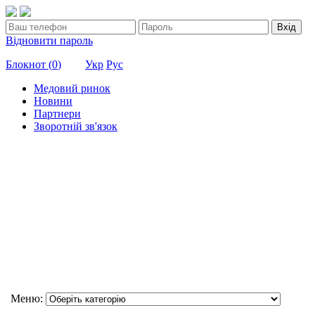
Вхід
Відновити пароль
Блокнот (
0
)
Укр
Рус
Медовий ринок
Новини
Партнери
Зворотній зв'язок
Меню: