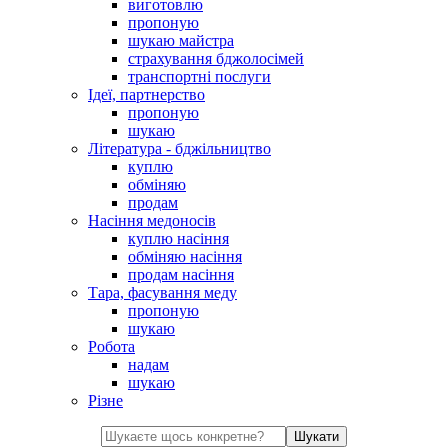
виготовлю
пропоную
шукаю майстра
страхування бджолосімей
транспортні послуги
Ідеї, партнерство
пропоную
шукаю
Література - бджільництво
куплю
обміняю
продам
Насіння медоносів
куплю насіння
обміняю насіння
продам насіння
Тара, фасування меду
пропоную
шукаю
Робота
надам
шукаю
Різне
Шукати