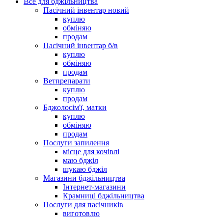
Все для бджільництва
Пасічний інвентар новий
куплю
обміняю
продам
Пасічний інвентар б/в
куплю
обміняю
продам
Ветпрепарати
куплю
продам
Бджолосім'ї, матки
куплю
обміняю
продам
Послуги запилення
місце для кочівлі
маю бджіл
шукаю бджіл
Магазини бджільництва
Інтернет-магазини
Крамниці бджільництва
Послуги для пасічників
виготовлю