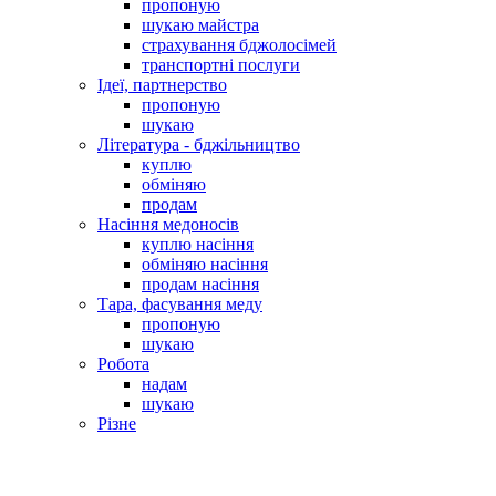
пропоную
шукаю майстра
страхування бджолосімей
транспортні послуги
Ідеї, партнерство
пропоную
шукаю
Література - бджільництво
куплю
обміняю
продам
Насіння медоносів
куплю насіння
обміняю насіння
продам насіння
Тара, фасування меду
пропоную
шукаю
Робота
надам
шукаю
Різне