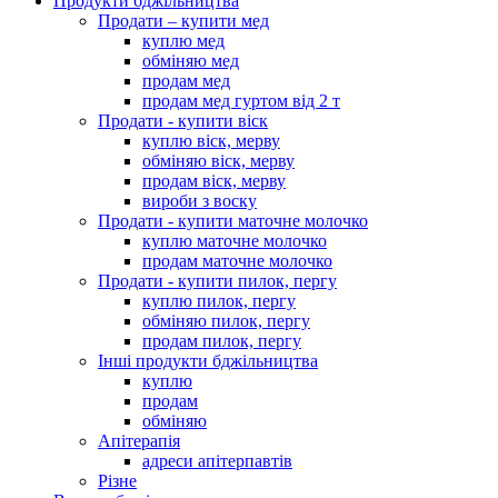
Продукти бджільництва
Продати – купити мед
куплю мед
обміняю мед
продам мед
продам мед гуртом від 2 т
Продати - купити віск
куплю віск, мерву
обміняю віск, мерву
продам віск, мерву
вироби з воску
Продати - купити маточне молочко
куплю маточне молочко
продам маточне молочко
Продати - купити пилок, пергу
куплю пилок, пергу
обміняю пилок, пергу
продам пилок, пергу
Інші продукти бджільництва
куплю
продам
обміняю
Апітерапія
адреси апітерпавтів
Різне