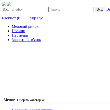
В
Вхід
Блокнот (
0
)
Укр
Рус
Медовий ринок
Новини
Партнери
Зворотній зв'язок
Меню: