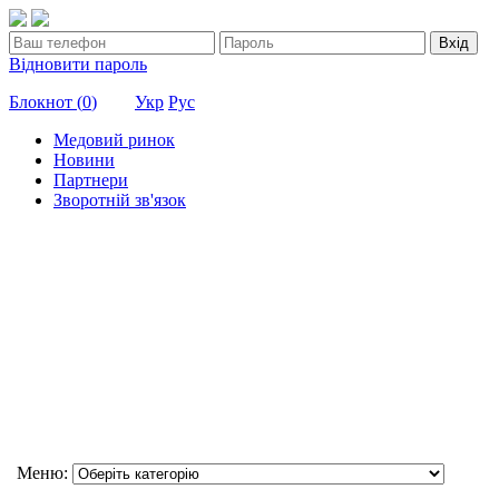
Вхід
Відновити пароль
Блокнот (
0
)
Укр
Рус
Медовий ринок
Новини
Партнери
Зворотній зв'язок
Меню: