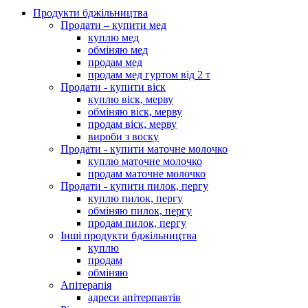
Продукти бджільництва
Продати – купити мед
куплю мед
обміняю мед
продам мед
продам мед гуртом від 2 т
Продати - купити віск
куплю віск, мерву
обміняю віск, мерву
продам віск, мерву
вироби з воску
Продати - купити маточне молочко
куплю маточне молочко
продам маточне молочко
Продати - купити пилок, пергу
куплю пилок, пергу
обміняю пилок, пергу
продам пилок, пергу
Інші продукти бджільництва
куплю
продам
обміняю
Апітерапія
адреси апітерпавтів