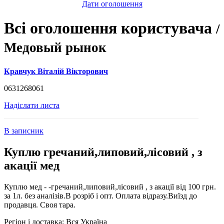
Дати оголошення
Всі оголошення користувача
/
Медовый рынок
Кравчук Віталій Вікторович
0631268061
Надіслати листа
В записник
Куплю гречаний,липовий,лісовий , з
акації мед
Куплю мед - -гречаний,липовий,лісовий , з акації від 100 грн.
за 1л. без аналізів.В розріб і опт. Оплата відразу.Виїзд до
продавця. Своя тара.
Регіон і доставка:
Вся Україна