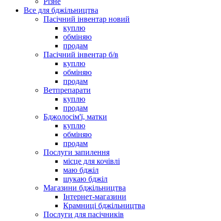
Різне
Все для бджільництва
Пасічний інвентар новий
куплю
обміняю
продам
Пасічний інвентар б/в
куплю
обміняю
продам
Ветпрепарати
куплю
продам
Бджолосім'ї, матки
куплю
обміняю
продам
Послуги запилення
місце для кочівлі
маю бджіл
шукаю бджіл
Магазини бджільництва
Інтернет-магазини
Крамниці бджільництва
Послуги для пасічників