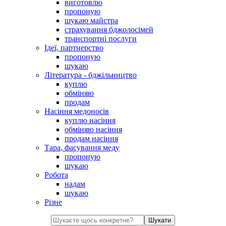
виготовлю
пропоную
шукаю майстра
страхування бджолосімей
транспортні послуги
Ідеї, партнерство
пропоную
шукаю
Література - бджільництво
куплю
обміняю
продам
Насіння медоносів
куплю насіння
обміняю насіння
продам насіння
Тара, фасування меду
пропоную
шукаю
Робота
надам
шукаю
Різне
Шукати