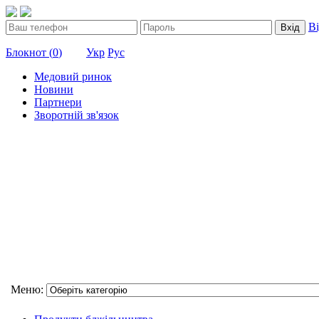
В
Вхід
Блокнот (
0
)
Укр
Рус
Медовий ринок
Новини
Партнери
Зворотній зв'язок
Меню: