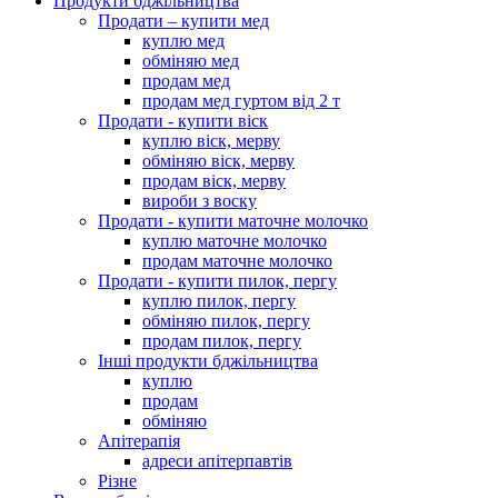
Продукти бджільництва
Продати – купити мед
куплю мед
обміняю мед
продам мед
продам мед гуртом від 2 т
Продати - купити віск
куплю віск, мерву
обміняю віск, мерву
продам віск, мерву
вироби з воску
Продати - купити маточне молочко
куплю маточне молочко
продам маточне молочко
Продати - купити пилок, пергу
куплю пилок, пергу
обміняю пилок, пергу
продам пилок, пергу
Інші продукти бджільництва
куплю
продам
обміняю
Апітерапія
адреси апітерпавтів
Різне