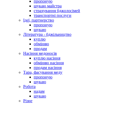
пропоную
шукаю майстра
страхування бджолосімей
транспортні послуги
Ідеї, партнерство
пропоную
шукаю
Література - бджільництво
куплю
обміняю
продам
Насіння медоносів
куплю насіння
обміняю насіння
продам насіння
Тара, фасування меду
пропоную
шукаю
Робота
надам
шукаю
Різне