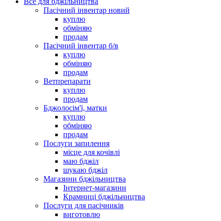
Все для бджільництва
Пасічний інвентар новий
куплю
обміняю
продам
Пасічний інвентар б/в
куплю
обміняю
продам
Ветпрепарати
куплю
продам
Бджолосім'ї, матки
куплю
обміняю
продам
Послуги запилення
місце для кочівлі
маю бджіл
шукаю бджіл
Магазини бджільництва
Інтернет-магазини
Крамниці бджільництва
Послуги для пасічників
виготовлю