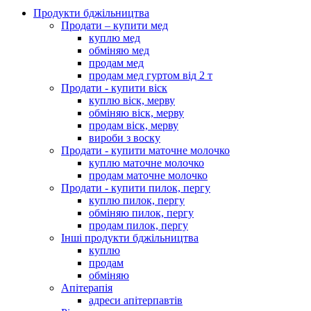
Продукти бджільництва
Продати – купити мед
куплю мед
обміняю мед
продам мед
продам мед гуртом від 2 т
Продати - купити віск
куплю віск, мерву
обміняю віск, мерву
продам віск, мерву
вироби з воску
Продати - купити маточне молочко
куплю маточне молочко
продам маточне молочко
Продати - купити пилок, пергу
куплю пилок, пергу
обміняю пилок, пергу
продам пилок, пергу
Інші продукти бджільництва
куплю
продам
обміняю
Апітерапія
адреси апітерпавтів