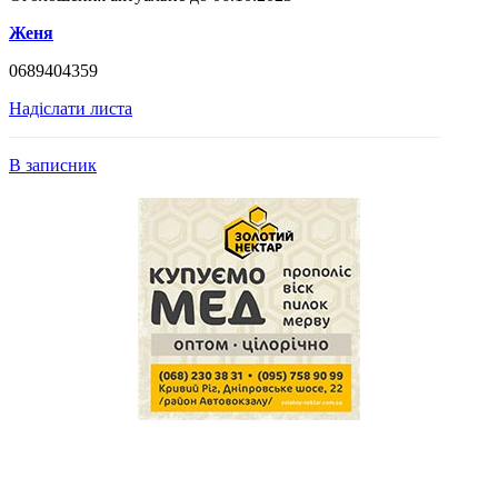
Женя
0689404359
Надіслати листа
В записник