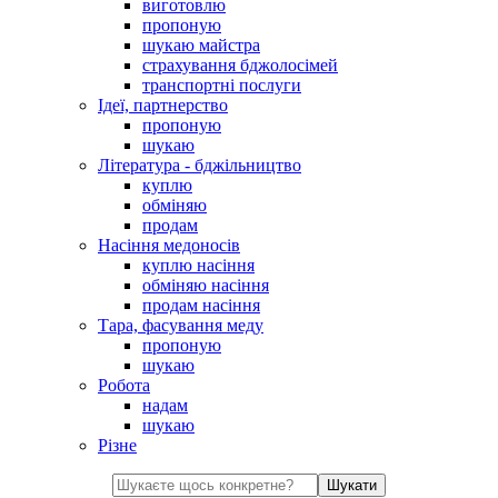
виготовлю
пропоную
шукаю майстра
страхування бджолосімей
транспортні послуги
Ідеї, партнерство
пропоную
шукаю
Література - бджільництво
куплю
обміняю
продам
Насіння медоносів
куплю насіння
обміняю насіння
продам насіння
Тара, фасування меду
пропоную
шукаю
Робота
надам
шукаю
Різне
Шукати