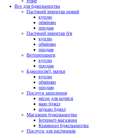
Різне
Все для бджільництва
Пасічний інвентар новий
куплю
обміняю
продам
Пасічний інвентар б/в
куплю
обміняю
продам
Ветпрепарати
куплю
продам
Бджолосім'ї, матки
куплю
обміняю
продам
Послуги запилення
місце для кочівлі
маю бджіл
шукаю бджіл
Магазини бджільництва
Інтернет-магазини
Крамниці бджільництва
Послуги для пасічників