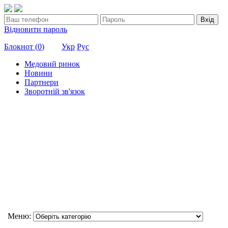
Вхід
Відновити пароль
Блокнот (
0
)
Укр
Рус
Медовий ринок
Новини
Партнери
Зворотній зв'язок
Меню: