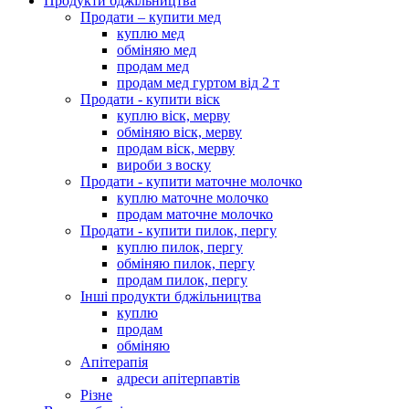
Продукти бджільництва
Продати – купити мед
куплю мед
обміняю мед
продам мед
продам мед гуртом від 2 т
Продати - купити віск
куплю віск, мерву
обміняю віск, мерву
продам віск, мерву
вироби з воску
Продати - купити маточне молочко
куплю маточне молочко
продам маточне молочко
Продати - купити пилок, пергу
куплю пилок, пергу
обміняю пилок, пергу
продам пилок, пергу
Інші продукти бджільництва
куплю
продам
обміняю
Апітерапія
адреси апітерпавтів
Різне