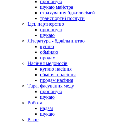
пропоную
шукаю майстра
страхування бджолосімей
транспортні послуги
Ідеї, партнерство
пропоную
шукаю
Література - бджільництво
куплю
обміняю
продам
Насіння медоносів
куплю насіння
обміняю насіння
продам насіння
Тара, фасування меду
пропоную
шукаю
Робота
надам
шукаю
Різне