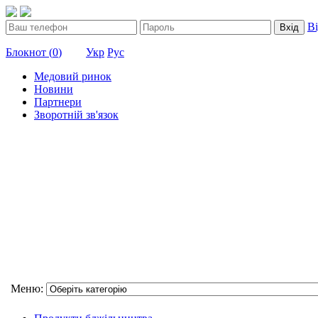
В
Вхід
Блокнот (
0
)
Укр
Рус
Медовий ринок
Новини
Партнери
Зворотній зв'язок
Меню: