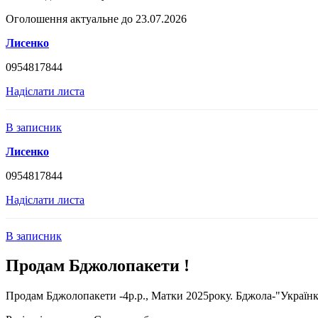
Оголошення актуальне до 23.07.2026
Лисенко
0954817844
Надіслати листа
В записник
Лисенко
0954817844
Надіслати листа
В записник
Продам Бджолопакети !
Продам Бджолопакети -4р.р., Матки 2025року. Бджола-"Українка"