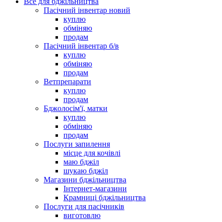
Все для бджільництва
Пасічний інвентар новий
куплю
обміняю
продам
Пасічний інвентар б/в
куплю
обміняю
продам
Ветпрепарати
куплю
продам
Бджолосім'ї, матки
куплю
обміняю
продам
Послуги запилення
місце для кочівлі
маю бджіл
шукаю бджіл
Магазини бджільництва
Інтернет-магазини
Крамниці бджільництва
Послуги для пасічників
виготовлю