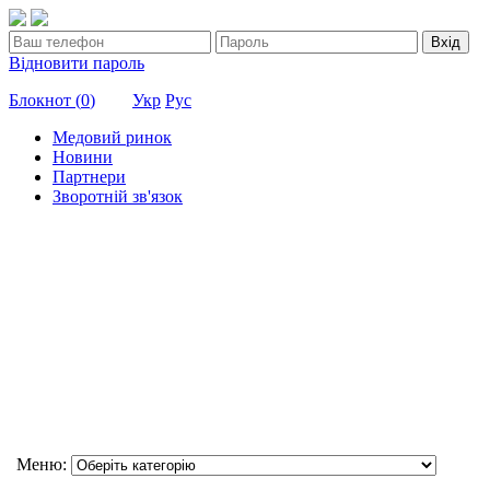
Вхід
Відновити пароль
Блокнот (
0
)
Укр
Рус
Медовий ринок
Новини
Партнери
Зворотній зв'язок
Меню: