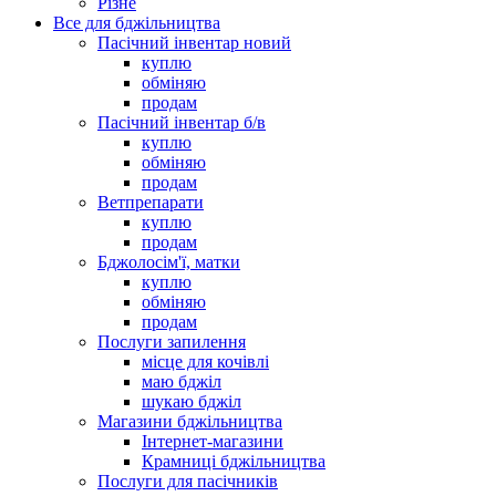
Різне
Все для бджільництва
Пасічний інвентар новий
куплю
обміняю
продам
Пасічний інвентар б/в
куплю
обміняю
продам
Ветпрепарати
куплю
продам
Бджолосім'ї, матки
куплю
обміняю
продам
Послуги запилення
місце для кочівлі
маю бджіл
шукаю бджіл
Магазини бджільництва
Інтернет-магазини
Крамниці бджільництва
Послуги для пасічників