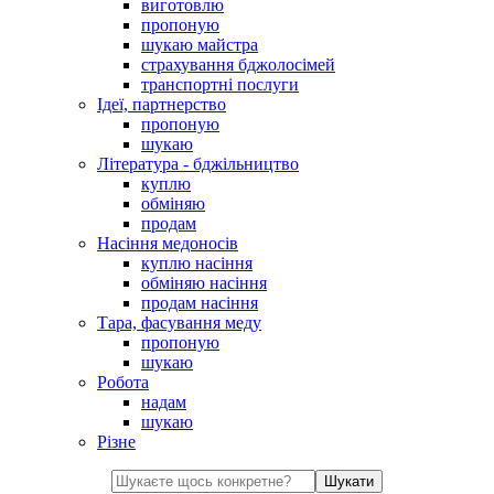
виготовлю
пропоную
шукаю майстра
страхування бджолосімей
транспортні послуги
Ідеї, партнерство
пропоную
шукаю
Література - бджільництво
куплю
обміняю
продам
Насіння медоносів
куплю насіння
обміняю насіння
продам насіння
Тара, фасування меду
пропоную
шукаю
Робота
надам
шукаю
Різне
Шукати