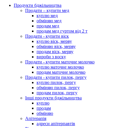
Продукти бджільництва
Продати – купити мед
куплю мед
обміняю мед
продам мед
продам мед гуртом від 2 т
Продати - купити віск
куплю віск, мерву
обміняю віск, мерву
продам віск, мерву
вироби з воску
Продати - купити маточне молочко
куплю маточне молочко
продам маточне молочко
Продати - купити пилок, пергу
куплю пилок, пергу
обміняю пилок, пергу
продам пилок, пергу
Інші продукти бджільництва
куплю
продам
обміняю
Апітерапія
адреси апітерпавтів