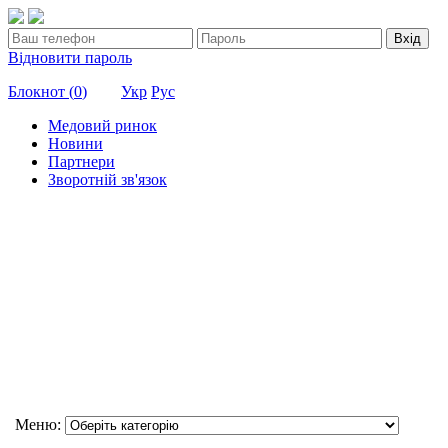
Вхід
Відновити пароль
Блокнот (
0
)
Укр
Рус
Медовий ринок
Новини
Партнери
Зворотній зв'язок
Меню: