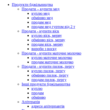
Продукти бджільництва
Продати – купити мед
куплю мед
обміняю мед
продам мед
продам мед гуртом від 2 т
Продати - купити віск
куплю віск, мерву
обміняю віск, мерву
продам віск, мерву
вироби з воску
Продати - купити маточне молочко
куплю маточне молочко
продам маточне молочко
Продати - купити пилок, пергу
куплю пилок, пергу
обміняю пилок, пергу
продам пилок, пергу
Інші продукти бджільництва
куплю
продам
обміняю
Апітерапія
адреси апітерпавтів