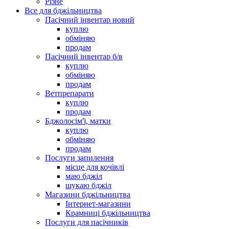
Різне
Все для бджільництва
Пасічний інвентар новий
куплю
обміняю
продам
Пасічний інвентар б/в
куплю
обміняю
продам
Ветпрепарати
куплю
продам
Бджолосім'ї, матки
куплю
обміняю
продам
Послуги запилення
місце для кочівлі
маю бджіл
шукаю бджіл
Магазини бджільництва
Інтернет-магазини
Крамниці бджільництва
Послуги для пасічників