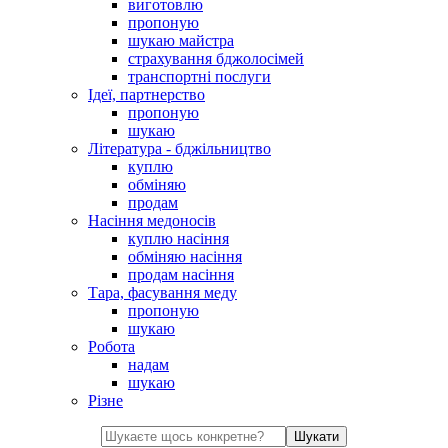
виготовлю
пропоную
шукаю майстра
страхування бджолосімей
транспортні послуги
Ідеї, партнерство
пропоную
шукаю
Література - бджільництво
куплю
обміняю
продам
Насіння медоносів
куплю насіння
обміняю насіння
продам насіння
Тара, фасування меду
пропоную
шукаю
Робота
надам
шукаю
Різне
Шукати