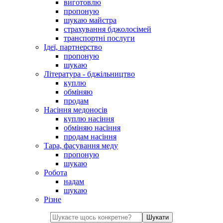
виготовлю
пропоную
шукаю майстра
страхування бджолосімей
транспортні послуги
Ідеї, партнерство
пропоную
шукаю
Література - бджільництво
куплю
обміняю
продам
Насіння медоносів
куплю насіння
обміняю насіння
продам насіння
Тара, фасування меду
пропоную
шукаю
Робота
надам
шукаю
Різне
Шукати