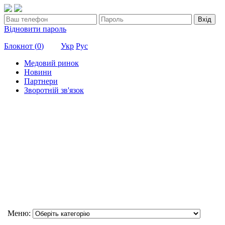
Вхід
Відновити пароль
Блокнот (
0
)
Укр
Рус
Медовий ринок
Новини
Партнери
Зворотній зв'язок
Меню: