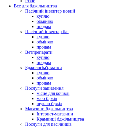
Різне
Все для бджільництва
Пасічний інвентар новий
куплю
обміняю
продам
Пасічний інвентар б/в
куплю
обміняю
продам
Ветпрепарати
куплю
продам
Бджолосім'ї, матки
куплю
обміняю
продам
Послуги запилення
місце для кочівлі
маю бджіл
шукаю бджіл
Магазини бджільництва
Інтернет-магазини
Крамниці бджільництва
Послуги для пасічників