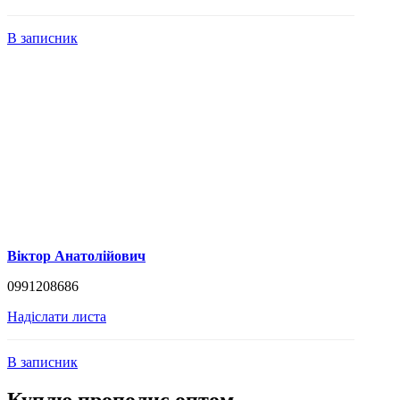
В записник
Віктор Анатолійович
0991208686
Надіслати листа
В записник