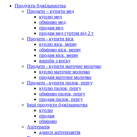
Продукти бджільництва
Продати – купити мед
куплю мед
обміняю мед
продам мед
продам мед гуртом від 2 т
Продати - купити віск
куплю віск, мерву
обміняю віск, мерву
продам віск, мерву
вироби з воску
Продати - купити маточне молочко
куплю маточне молочко
продам маточне молочко
Продати - купити пилок, пергу
куплю пилок, пергу
обміняю пилок, пергу
продам пилок, пергу
Інші продукти бджільництва
куплю
продам
обміняю
Апітерапія
адреси апітерпавтів