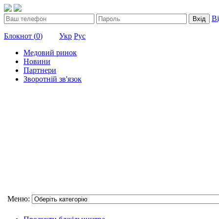
В
Вхід
Блокнот (
0
)
Укр
Рус
Медовий ринок
Новини
Партнери
Зворотній зв'язок
Меню: