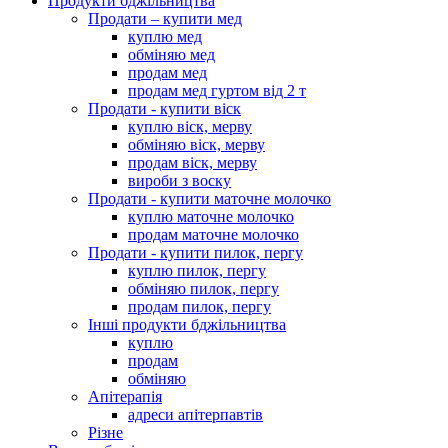
Продукти бджільництва
Продати – купити мед
куплю мед
обміняю мед
продам мед
продам мед гуртом від 2 т
Продати - купити віск
куплю віск, мерву
обміняю віск, мерву
продам віск, мерву
вироби з воску
Продати - купити маточне молочко
куплю маточне молочко
продам маточне молочко
Продати - купити пилок, пергу
куплю пилок, пергу
обміняю пилок, пергу
продам пилок, пергу
Інші продукти бджільництва
куплю
продам
обміняю
Апітерапія
адреси апітерпавтів
Різне