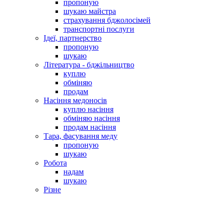
пропоную
шукаю майстра
страхування бджолосімей
транспортні послуги
Ідеї, партнерство
пропоную
шукаю
Література - бджільництво
куплю
обміняю
продам
Насіння медоносів
куплю насіння
обміняю насіння
продам насіння
Тара, фасування меду
пропоную
шукаю
Робота
надам
шукаю
Різне