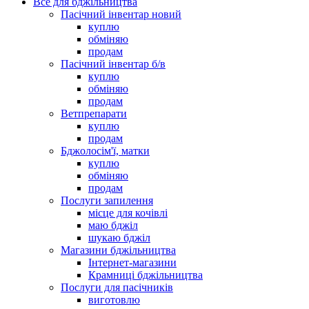
Все для бджільництва
Пасічний інвентар новий
куплю
обміняю
продам
Пасічний інвентар б/в
куплю
обміняю
продам
Ветпрепарати
куплю
продам
Бджолосім'ї, матки
куплю
обміняю
продам
Послуги запилення
місце для кочівлі
маю бджіл
шукаю бджіл
Магазини бджільництва
Інтернет-магазини
Крамниці бджільництва
Послуги для пасічників
виготовлю