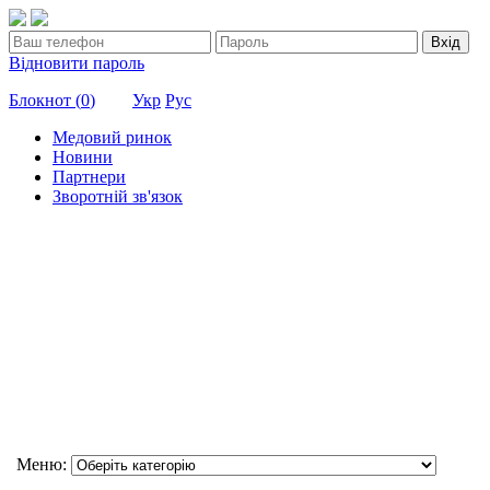
Вхід
Відновити пароль
Блокнот (
0
)
Укр
Рус
Медовий ринок
Новини
Партнери
Зворотній зв'язок
Меню: