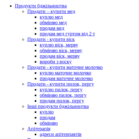
Продукти бджільництва
Продати – купити мед
куплю мед
обміняю мед
продам мед
продам мед гуртом від 2 т
Продати - купити віск
куплю віск, мерву
обміняю віск, мерву
продам віск, мерву
вироби з воску
Продати - купити маточне молочко
куплю маточне молочко
продам маточне молочко
Продати - купити пилок, пергу
куплю пилок, пергу
обміняю пилок, пергу
продам пилок, пергу
Інші продукти бджільництва
куплю
продам
обміняю
Апітерапія
адреси апітерпавтів