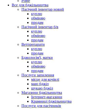
Різне
Все для бджільництва
Пасічний інвентар новий
куплю
обміняю
продам
Пасічний інвентар б/в
куплю
обміняю
продам
Ветпрепарати
куплю
продам
Бджолосім'ї, матки
куплю
обміняю
продам
Послуги запилення
місце для кочівлі
маю бджіл
шукаю бджіл
Магазини бджільництва
Інтернет-магазини
Крамниці бджільництва
Послуги для пасічників