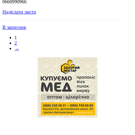
0660990966
Надіслати листа
В записник
1
2
→