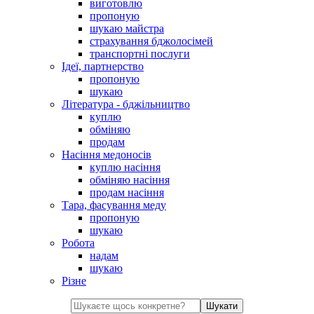
виготовлю
пропоную
шукаю майстра
страхування бджолосімей
транспортні послуги
Ідеї, партнерство
пропоную
шукаю
Література - бджільництво
куплю
обміняю
продам
Насіння медоносів
куплю насіння
обміняю насіння
продам насіння
Тара, фасування меду
пропоную
шукаю
Робота
надам
шукаю
Різне
Шукати