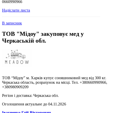
0660990966
Надіслати листа
В записник
ТОВ "Мідоу" закуповує мед у
Черкаській обл.
ТОВ “Мідоу” м. Харків купує соняшниковий мед від 300 кг.
Черкаська область, розрахунок на місці. Тел. +380660990966,
+380980909209
Регіон і доставка:
Черкаська обл.
Оголошення актуальне до 04.11.2026
Івахненко Гліб Вікторович