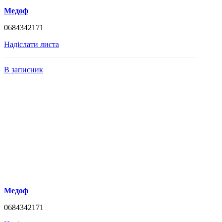
Медоф
0684342171
Надіслати листа
В записник
Медоф
0684342171