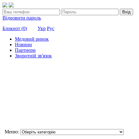
Вхід
Відновити пароль
Блокнот (
0
)
Укр
Рус
Медовий ринок
Новини
Партнери
Зворотній зв'язок
Меню: