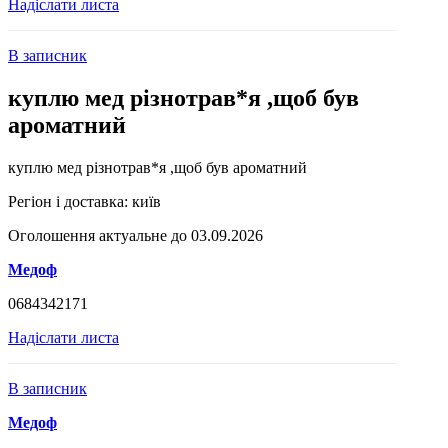
Надіслати листа
В записник
куплю мед різнотрав*я ,щоб був
ароматний
куплю мед різнотрав*я ,щоб був ароматний
Регіон і доставка:
київ
Оголошення актуальне до 03.09.2026
Медоф
0684342171
Надіслати листа
В записник
Медоф