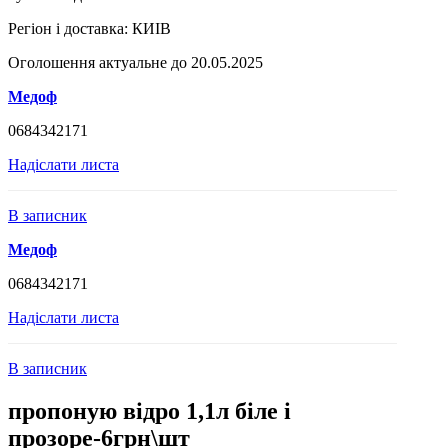
Регіон і доставка:
КИІВ
Оголошення актуальне до 20.05.2025
Медоф
0684342171
Надіслати листа
В записник
Медоф
0684342171
Надіслати листа
В записник
пропоную відро 1,1л біле і
прозоре-6грн\шт