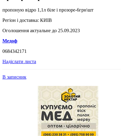
пропоную відро 1,1л біле і прозоре-6грн\шт
Регіон і доставка:
КИІВ
Оголошення актуальне до 25.09.2023
Медоф
0684342171
Надіслати листа
В записник