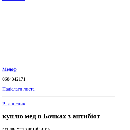
Медоф
0684342171
Надіслати листа
В записник
куплю мед в Бочках з антибіот
куплю мед з антибіотик