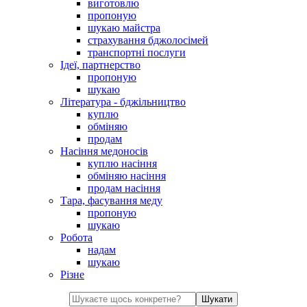
виготовлю
пропоную
шукаю майстра
страхування бджолосімей
транспортні послуги
Ідеї, партнерство
пропоную
шукаю
Література - бджільництво
куплю
обміняю
продам
Насіння медоносів
куплю насіння
обміняю насіння
продам насіння
Тара, фасування меду
пропоную
шукаю
Робота
надам
шукаю
Різне
Шукати