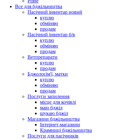
Різне
Все для бджільництва
Пасічний інвентар новий
куплю
обміняю
продам
Пасічний інвентар б/в
куплю
обміняю
продам
Ветпрепарати
куплю
продам
Бджолосім'ї, матки
куплю
обміняю
продам
Послуги запилення
місце для кочівлі
маю бджіл
шукаю бджіл
Магазини бджільництва
Інтернет-магазини
Крамниці бджільництва
Послуги для пасічників