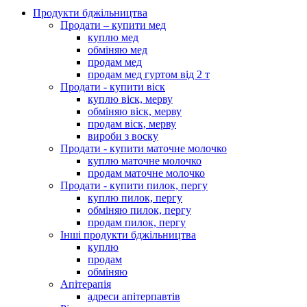
Продукти бджільництва
Продати – купити мед
куплю мед
обміняю мед
продам мед
продам мед гуртом від 2 т
Продати - купити віск
куплю віск, мерву
обміняю віск, мерву
продам віск, мерву
вироби з воску
Продати - купити маточне молочко
куплю маточне молочко
продам маточне молочко
Продати - купити пилок, пергу
куплю пилок, пергу
обміняю пилок, пергу
продам пилок, пергу
Інші продукти бджільництва
куплю
продам
обміняю
Апітерапія
адреси апітерпавтів