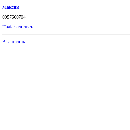
Максим
0957660704
Надіслати листа
В записник