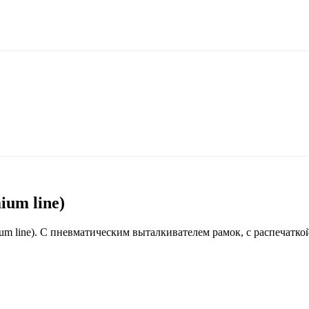
um line)
line). С пневматическим выталкивателем рамок, с распечаткой д