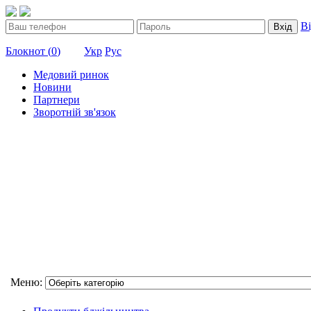
В
Вхід
Блокнот (
0
)
Укр
Рус
Медовий ринок
Новини
Партнери
Зворотній зв'язок
Меню: