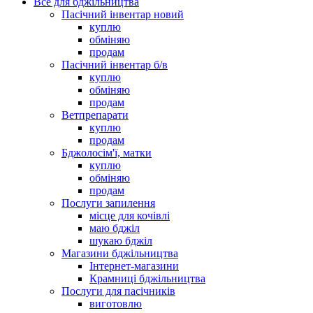
Все для бджільництва
Пасічний інвентар новий
куплю
обміняю
продам
Пасічний інвентар б/в
куплю
обміняю
продам
Ветпрепарати
куплю
продам
Бджолосім'ї, матки
куплю
обміняю
продам
Послуги запилення
місце для кочівлі
маю бджіл
шукаю бджіл
Магазини бджільництва
Інтернет-магазини
Крамниці бджільництва
Послуги для пасічників
виготовлю