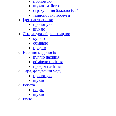
пропоную
шукаю майстра
страхування бджолосімей
транспортні послуги
Ідеї, партнерство
пропоную
шукаю
Література - бджільництво
куплю
обміняю
продам
Насіння медоносів
куплю насіння
обміняю насіння
продам насіння
Тара, фасування меду
пропоную
шукаю
Робота
надам
шукаю
Різне