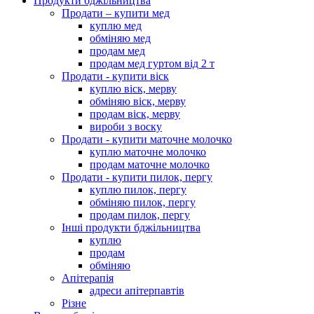
Продукти бджільництва
Продати – купити мед
куплю мед
обміняю мед
продам мед
продам мед гуртом від 2 т
Продати - купити віск
куплю віск, мерву
обміняю віск, мерву
продам віск, мерву
вироби з воску
Продати - купити маточне молочко
куплю маточне молочко
продам маточне молочко
Продати - купити пилок, пергу
куплю пилок, пергу
обміняю пилок, пергу
продам пилок, пергу
Інші продукти бджільництва
куплю
продам
обміняю
Апітерапія
адреси апітерпавтів
Різне